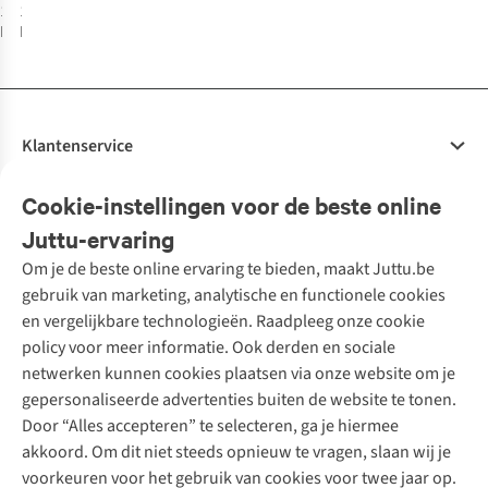
1
kleur
1
kleur
beschikbaar
beschikbaar
Klantenservice
Veelgestelde vragen
Cookie-instellingen voor de beste online
Onze diensten
Bestellen
Juttu-ervaring
Betalen
Tweedehands - ReJUsed
Om je de beste online ervaring te bieden, maakt Juttu.be
Juttu
10% studentenkorting
Kledingatelier
gebruik van marketing, analytische en functionele cookies
Klarna - achteraf betalen
Personal shopping
Over ons
en vergelijkbare technologieën. Raadpleeg onze cookie
Levering
Merken
Textielbox
Juttu Friends
policy voor meer informatie. Ook derden en sociale
Retourneren
Events / workshops
Inspiratie
netwerken kunnen cookies plaatsen via onze website om je
Nathalie Vleeschouwer
Bestelling herroepen
Werken bij Juttu
gepersonaliseerde advertenties buiten de website te tonen.
Selected dames
Garantie
Meld je aan voor de nieuwsbrief
Onze winkels
Door “Alles accepteren” te selecteren, ga je hiermee
HKLiving
Contact
akkoord. Om dit niet steeds opnieuw te vragen, slaan wij je
De wereld van Juttu
Dickies
Follow us
voorkeuren voor het gebruik van cookies voor twee jaar op.
Verantwoord ondernemen
Sessùn