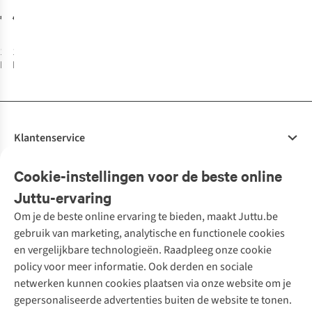
Soft Skin Set
Soothing Hand
€17,99
€7,50
€14,99
& Lip Set
1
kleur
1
kleur
beschikbaar
beschikbaar
Klantenservice
Veelgestelde vragen
Cookie-instellingen voor de beste online
Onze diensten
Bestellen
Juttu-ervaring
Betalen
Tweedehands - ReJUsed
Om je de beste online ervaring te bieden, maakt Juttu.be
Juttu
10% studentenkorting
Kledingatelier
gebruik van marketing, analytische en functionele cookies
Klarna - achteraf betalen
Personal shopping
Over ons
en vergelijkbare technologieën. Raadpleeg onze cookie
Levering
Merken
Textielbox
Juttu Friends
policy voor meer informatie. Ook derden en sociale
Retourneren
Events / workshops
Inspiratie
netwerken kunnen cookies plaatsen via onze website om je
Nathalie Vleeschouwer
Bestelling herroepen
Werken bij Juttu
gepersonaliseerde advertenties buiten de website te tonen.
Selected dames
Garantie
Meld je aan voor de nieuwsbrief