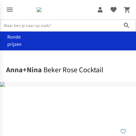
Sho
Ronde
prijzen
Wonen
Keuken
Anna+Nina
Beker Rose Cocktail