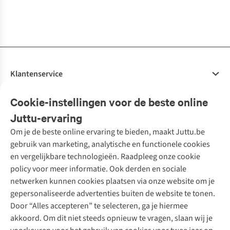
1
kleur
1
kleur
1
kleur
1
kleur
1
kleur
1
kleur
beschikbaar
beschikbaar
beschikbaar
beschikbaar
beschikbaar
beschikbaar
Klantenservice
Veelgestelde vragen
Cookie-instellingen voor de beste online
Onze diensten
Bestellen
Juttu-ervaring
Betalen
Tweedehands - ReJUsed
Om je de beste online ervaring te bieden, maakt Juttu.be
Juttu
10% studentenkorting
Kledingatelier
gebruik van marketing, analytische en functionele cookies
Klarna - achteraf betalen
Personal shopping
Over ons
en vergelijkbare technologieën. Raadpleeg onze cookie
Levering
Merken
Textielbox
Juttu Friends
policy voor meer informatie. Ook derden en sociale
Retourneren
Events / workshops
Inspiratie
netwerken kunnen cookies plaatsen via onze website om je
Nathalie Vleeschouwer
Bestelling herroepen
Werken bij Juttu
gepersonaliseerde advertenties buiten de website te tonen.
Selected dames
Garantie
Meld je aan voor de nieuwsbrief
Onze winkels
Door “Alles accepteren” te selecteren, ga je hiermee
HKLiving
Contact
akkoord. Om dit niet steeds opnieuw te vragen, slaan wij je
De wereld van Juttu
Dickies
Follow us