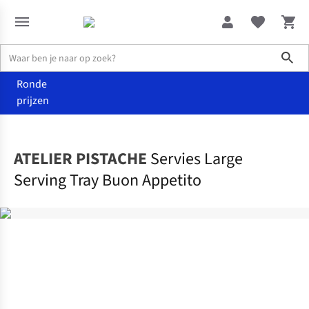
Sho
Ronde
prijzen
Wonen
Keuken
ATELIER PISTACHE
Servies Large
Serving Tray Buon Appetito