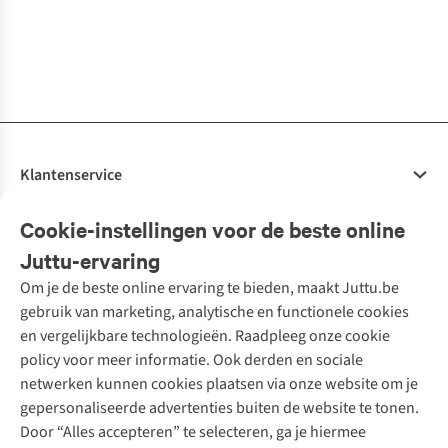
€55,00
€52,95
€34,95
€47,95
€34,95
€32,95
Geyser (Set Of
Drift Set Of 4
Renaissance,
Of 2
4)
Set Of 4
1
kleur
1
kleur
1
kleur
1
kleur
1
kleur
1
kleur
beschikbaar
beschikbaar
beschikbaar
beschikbaar
beschikbaar
beschikbaar
Klantenservice
Veelgestelde vragen
Cookie-instellingen voor de beste online
Onze diensten
Bestellen
Juttu-ervaring
Betalen
Tweedehands - ReJUsed
Om je de beste online ervaring te bieden, maakt Juttu.be
Juttu
10% studentenkorting
Kledingatelier
gebruik van marketing, analytische en functionele cookies
Klarna - achteraf betalen
Personal shopping
Over ons
en vergelijkbare technologieën. Raadpleeg onze cookie
Levering
Merken
Textielbox
Juttu Friends
policy voor meer informatie. Ook derden en sociale
Retourneren
Events / workshops
Inspiratie
netwerken kunnen cookies plaatsen via onze website om je
Nathalie Vleeschouwer
Bestelling herroepen
Werken bij Juttu
gepersonaliseerde advertenties buiten de website te tonen.
Selected dames
Garantie
Meld je aan voor de nieuwsbrief
Onze winkels
Door “Alles accepteren” te selecteren, ga je hiermee
HKLiving
Contact