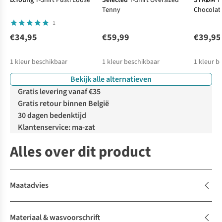
B.Young
T-Shirt Pusti Loose
Selected
T-Shirt Oversized
STRØM
T
Tenny
Chocolat
1
€34,95
€59,99
€39,95
1
kleur beschikbaar
1
kleur beschikbaar
1
kleur b
Bekijk alle alternatieven
Gratis levering vanaf €35
Gratis retour binnen België
30 dagen bedenktijd
Klantenservice: ma-zat
Alles over dit product
Maatadvies
Materiaal & wasvoorschrift