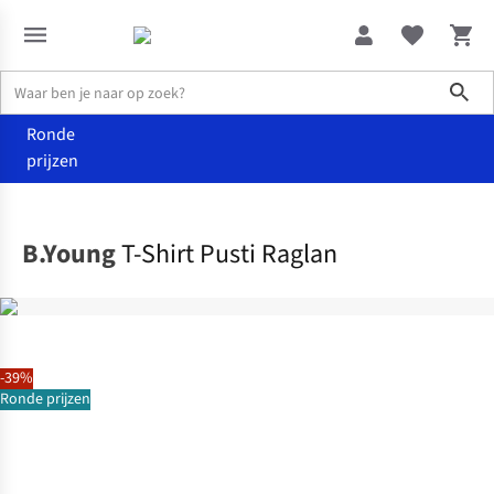
Sho
Ronde
prijzen
Kleding
T-shirts & tops
B.Young
T-Shirt Pusti Raglan
-39%
Ronde prijzen