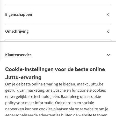
Eigenschappen
Omschrijving
Klantenservice
Veelgestelde vragen
Cookie-instellingen voor de beste online
Onze diensten
Bestellen
Juttu-ervaring
Betalen
Tweedehands - ReJUsed
Om je de beste online ervaring te bieden, maakt Juttu.be
Juttu
10% studentenkorting
Kledingatelier
gebruik van marketing, analytische en functionele cookies
Klarna - achteraf betalen
Personal shopping
Over ons
en vergelijkbare technologieën. Raadpleeg onze cookie
Levering
Merken
Textielbox
Juttu Friends
policy voor meer informatie. Ook derden en sociale
Retourneren
Events / workshops
Inspiratie
netwerken kunnen cookies plaatsen via onze website om je
Nathalie Vleeschouwer
Bestelling herroepen
Werken bij Juttu
gepersonaliseerde advertenties buiten de website te tonen.