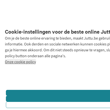
Cookie-instellingen voor de beste online Jut
Om je de beste online ervaring te bieden, maakt Juttu.be gebru
Retail Concepts
informatie. Ook derden en sociale netwerken kunnen cookies pla
N.V.,
ga je hiermee akkoord. Om dit niet steeds opnieuw te vragen, sl
Smallandlaan
policy button onderaan alle pagina's.
9, 2660
Onze cookie policy
Hoboken
+32 (0)3 828
30 15
team@juttu.be
BTW BE
0416.762.280