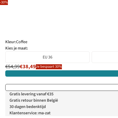
-30%
Kleur
:
Coffee
Kies je maat:
EU 36
€54,99
€38,49
Je bespaart 30%
Gratis levering vanaf €35
Gratis retour binnen België
30 dagen bedenktijd
Klantenservice: ma-zat