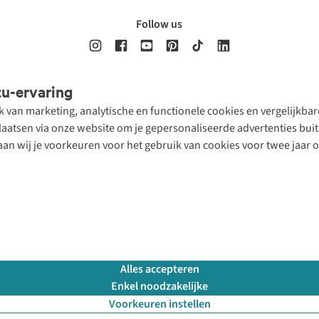
Follow us
tu-ervaring
Disclaimer
Privacy Policy
Algemene voorwaarden
Cookie Policy
ik van marketing, analytische en functionele cookies en vergelijkb
atsen via onze website om je gepersonaliseerde advertenties buite
aan wij je voorkeuren voor het gebruik van cookies voor twee jaar 
Alles accepteren
Enkel noodzakelijke
Voorkeuren instellen