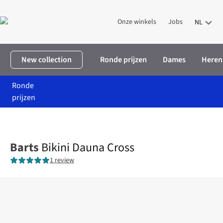
Onze winkels
Jobs
NL
New collection
Ronde prijzen
Dames
Heren
Ronde
prijzen
Home
Dames
Kleding
Badmode
Bikini Dauna Cross
Barts
Bikini Dauna Cross
1 review