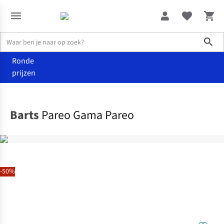
Sho
Ronde
prijzen
Home
Dames
Barts
Pareo Gama Pareo
-50%