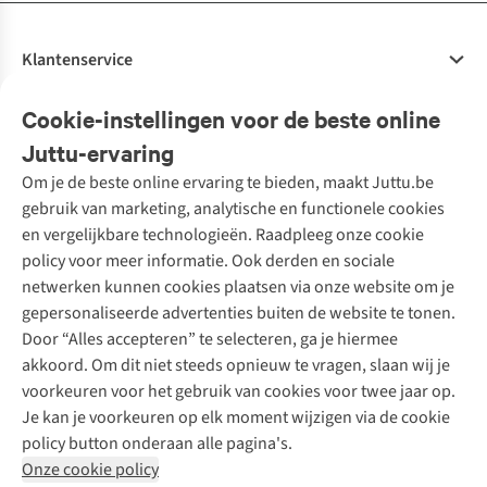
Klantenservice
Veelgestelde vragen
Cookie-instellingen voor de beste online
Onze diensten
Bestellen
Juttu-ervaring
Betalen
Tweedehands - ReJUsed
Om je de beste online ervaring te bieden, maakt Juttu.be
Juttu
10% studentenkorting
Kledingatelier
gebruik van marketing, analytische en functionele cookies
Klarna - achteraf betalen
Personal shopping
Over ons
en vergelijkbare technologieën. Raadpleeg onze cookie
Levering
Merken
Textielbox
Juttu Friends
policy voor meer informatie. Ook derden en sociale
Retourneren
Events / workshops
Inspiratie
netwerken kunnen cookies plaatsen via onze website om je
Nathalie Vleeschouwer
Bestelling herroepen
Werken bij Juttu
gepersonaliseerde advertenties buiten de website te tonen.
Selected dames
Garantie
Meld je aan voor de nieuwsbrief
Onze winkels
Door “Alles accepteren” te selecteren, ga je hiermee
HKLiving
Contact
akkoord. Om dit niet steeds opnieuw te vragen, slaan wij je
De wereld van Juttu
Dickies
Follow us
voorkeuren voor het gebruik van cookies voor twee jaar op.
Verantwoord ondernemen
Sessùn
Je kan je voorkeuren op elk moment wijzigen via de cookie
Toegankelijkheidsverklaring
Strom
policy button onderaan alle pagina's.
O My Bag
Onze cookie policy
Revolution