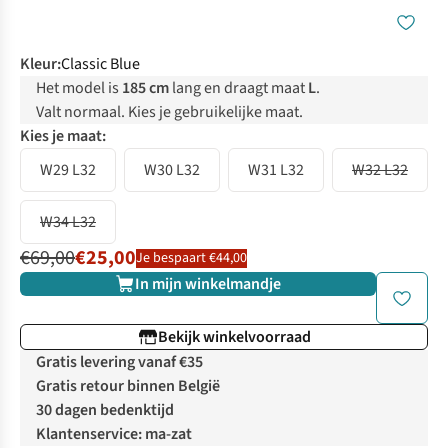
Kleur
:
Classic Blue
Het model is
185 cm
lang en draagt maat
L
.
Valt normaal. Kies je gebruikelijke maat.
Kies je maat:
W29 L32
W30 L32
W31 L32
W32 L32
W34 L32
€69,00
€25,00
Je bespaart €44,00
In mijn winkelmandje
Bekijk winkelvoorraad
Gratis levering vanaf €35
Gratis retour binnen België
30 dagen bedenktijd
Klantenservice: ma-zat