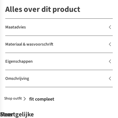
Alles over dit product
Maatadvies
Materiaal & wasvoorschrift
Eigenschappen
Omschrijving
Shop outfit
Maak je outfit compleet
Soortgelijke
Meer