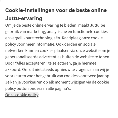
Veelgestelde vragen
Cookie-instellingen voor de beste online
Onze diensten
Bestellen
Juttu-ervaring
Betalen
Tweedehands - ReJUsed
Om je de beste online ervaring te bieden, maakt Juttu.be
Juttu
10% studentenkorting
Kledingatelier
gebruik van marketing, analytische en functionele cookies
Klarna - achteraf betalen
Personal shopping
Over ons
en vergelijkbare technologieën. Raadpleeg onze cookie
Levering
Merken
Textielbox
Juttu Friends
policy voor meer informatie. Ook derden en sociale
Retourneren
Events / workshops
Inspiratie
netwerken kunnen cookies plaatsen via onze website om je
Nathalie Vleeschouwer
Bestelling herroepen
Werken bij Juttu
gepersonaliseerde advertenties buiten de website te tonen.
Selected dames
Garantie
Meld je aan voor de nieuwsbrief
Onze winkels
Door “Alles accepteren” te selecteren, ga je hiermee
HKLiving
Contact
akkoord. Om dit niet steeds opnieuw te vragen, slaan wij je
De wereld van Juttu
Dickies
Follow us
voorkeuren voor het gebruik van cookies voor twee jaar op.
Verantwoord ondernemen
Sessùn
Je kan je voorkeuren op elk moment wijzigen via de cookie
Toegankelijkheidsverklaring
Strom
policy button onderaan alle pagina's.
O My Bag
Onze cookie policy
Revolution
Disclaimer
Privacy Policy
Algemene voorwaarden
YAS
Cookie Policy
Four Roses