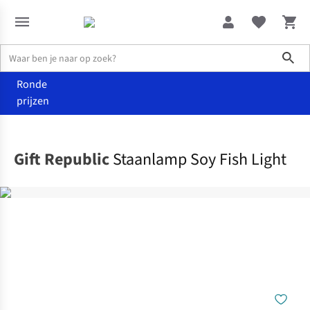
Sho
Ronde
prijzen
Wonen
Verlichting
Gift Republic
Staanlamp Soy Fish Light