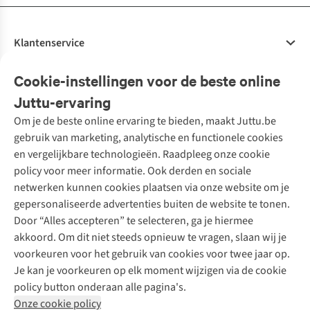
Klantenservice
Veelgestelde vragen
Cookie-instellingen voor de beste online
Onze diensten
Bestellen
Juttu-ervaring
Betalen
Tweedehands - ReJUsed
Om je de beste online ervaring te bieden, maakt Juttu.be
Juttu
10% studentenkorting
Kledingatelier
gebruik van marketing, analytische en functionele cookies
Klarna - achteraf betalen
Personal shopping
Over ons
en vergelijkbare technologieën. Raadpleeg onze cookie
Levering
Merken
Textielbox
Juttu Friends
policy voor meer informatie. Ook derden en sociale
Retourneren
Events / workshops
Inspiratie
netwerken kunnen cookies plaatsen via onze website om je
Nathalie Vleeschouwer
Bestelling herroepen
Werken bij Juttu
gepersonaliseerde advertenties buiten de website te tonen.
Selected dames
Garantie
Meld je aan voor de nieuwsbrief
Onze winkels
Door “Alles accepteren” te selecteren, ga je hiermee
HKLiving
Contact
akkoord. Om dit niet steeds opnieuw te vragen, slaan wij je
De wereld van Juttu
Dickies
Follow us
voorkeuren voor het gebruik van cookies voor twee jaar op.
Verantwoord ondernemen
Sessùn
Je kan je voorkeuren op elk moment wijzigen via de cookie
Toegankelijkheidsverklaring
Strom
policy button onderaan alle pagina's.
O My Bag
Onze cookie policy