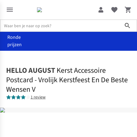
Sho
Ronde
prijzen
Kerst
Kerstkaarten
HELLO AUGUST
Kerst Accessoire
Postcard - Vrolijk Kerstfeest En De Beste
Wensen V
1 review