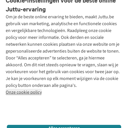
Cookie-instellingen voor de beste online
Onze diensten
Bestellen
Juttu-ervaring
Betalen
Tweedehands - ReJUsed
Om je de beste online ervaring te bieden, maakt Juttu.be
Juttu
10% studentenkorting
Kledingatelier
gebruik van marketing, analytische en functionele cookies
Klarna - achteraf betalen
Personal shopping
Over ons
en vergelijkbare technologieën. Raadpleeg onze cookie
Levering
Merken
Textielbox
Juttu Friends
policy voor meer informatie. Ook derden en sociale
Retourneren
Events / workshops
Inspiratie
netwerken kunnen cookies plaatsen via onze website om je
Nathalie Vleeschouwer
Bestelling herroepen
Werken bij Juttu
gepersonaliseerde advertenties buiten de website te tonen.
Selected dames
Garantie
Meld je aan voor de nieuwsbrief
Onze winkels
Door “Alles accepteren” te selecteren, ga je hiermee
HKLiving
Contact
akkoord. Om dit niet steeds opnieuw te vragen, slaan wij je
De wereld van Juttu
Dickies
Follow us
voorkeuren voor het gebruik van cookies voor twee jaar op.
Verantwoord ondernemen
Sessùn
Je kan je voorkeuren op elk moment wijzigen via de cookie
Toegankelijkheidsverklaring
Strom
policy button onderaan alle pagina's.
O My Bag
Onze cookie policy
Revolution
Disclaimer
Privacy Policy
Algemene voorwaarden
YAS
Cookie Policy
Four Roses
Retail Concepts N.V.,
Smallandlaan 9,
2660 Hoboken
team@juttu.be
+32 (0)3 828 30 15