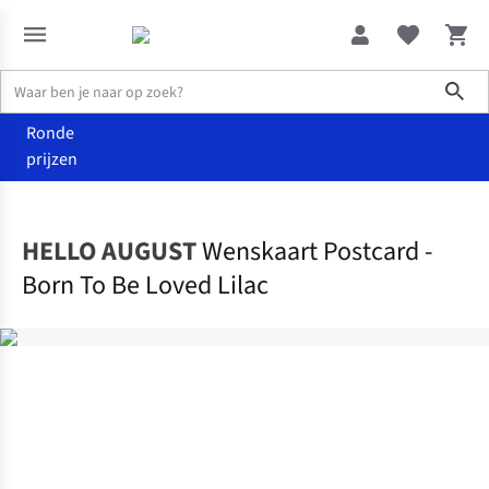
Sho
Ronde
prijzen
Home
Home & deco
HELLO AUGUST
Wenskaart Postcard -
Born To Be Loved Lilac