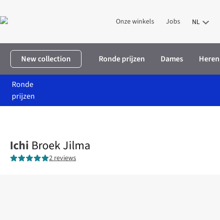
Onze winkels
Jobs
NL
New collection
Ronde prijzen
Dames
Heren
Ronde
prijzen
Home
Dames
Kleding
Broeken
Broek Jilma
Ichi
Broek Jilma
2 reviews