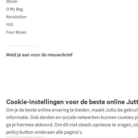
Strom
O My Bag
Revolution
YAS
Four Roses
Meld je aan voor de nieuwsbrief
Cookie-instellingen voor de beste online Jut
Om je de beste online ervaring te bieden, maakt Juttu.be gebru
Retail Concepts
informatie. Ook derden en sociale netwerken kunnen cookies pla
N.V.,
ga je hiermee akkoord. Om dit niet steeds opnieuw te vragen, sl
Smallandlaan
policy button onderaan alle pagina's.