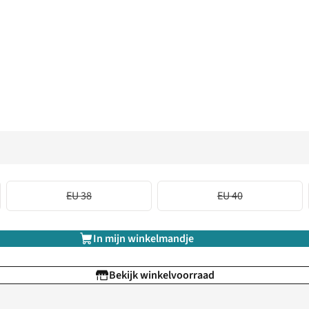
EU 38
EU 40
In mijn winkelmandje
Bekijk winkelvoorraad