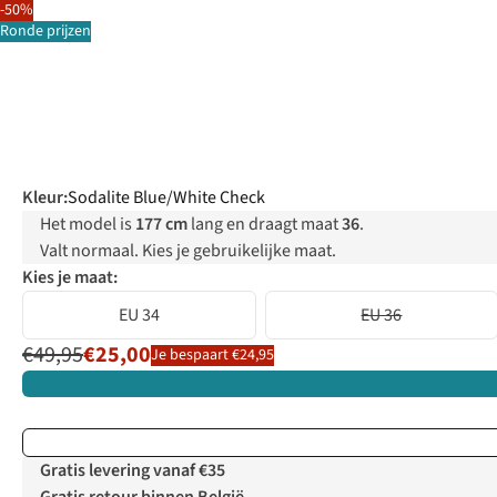
-50%
Ronde prijzen
Kleur
:
Sodalite Blue/White Check
Het model is
177 cm
lang en draagt maat
36
.
Valt normaal. Kies je gebruikelijke maat.
Kies je maat:
EU 34
EU 36
€49,95
€25,00
Je bespaart €24,95
Gratis levering vanaf €35