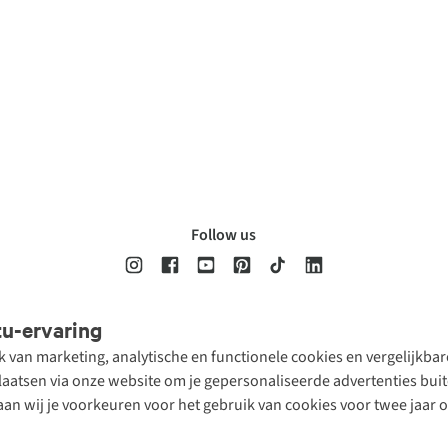
Follow us
tu-ervaring
Disclaimer
Privacy Policy
Algemene voorwaarden
Cookie Policy
ik van marketing, analytische en functionele cookies en vergelijkb
atsen via onze website om je gepersonaliseerde advertenties buite
aan wij je voorkeuren voor het gebruik van cookies voor twee jaar 