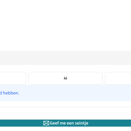
M
ad hebben.
Geef me een seintje