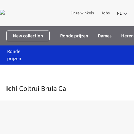
Onze winkels
Jobs
NL
New collection
Ronde prijzen
Dames
Heren
Ronde
prijzen
Home
Dames
Kleding
Truien & cardigans
Coltrui Brula Ca
Ichi
Coltrui Brula Ca