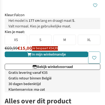
Kleur
:
Falcon
Het model is
177 cm
lang en draagt maat
S
.
Valt normaal. Kies je gebruikelijke maat.
Kies je maat:
XS
S
M
XL
€69,99
€15,00
Je bespaart €54,99
In mijn winkelmandje
Bekijk winkelvoorraad
Gratis levering vanaf €35
Gratis retour binnen België
30 dagen bedenktijd
Klantenservice: ma-zat
Alles over dit product