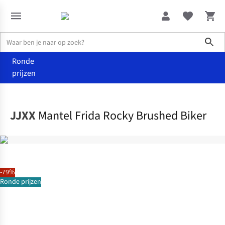
Sho
Ronde
prijzen
Kleding
Jassen
JJXX
Mantel Frida Rocky Brushed Biker
-79%
Ronde prijzen