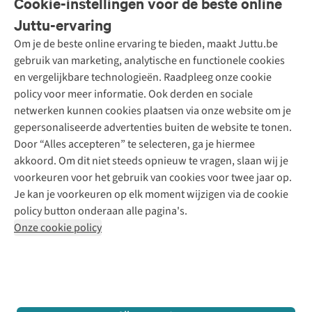
Cookie-instellingen voor de beste online
Onze diensten
Bestellen
Juttu-ervaring
Betalen
Tweedehands - ReJUsed
Om je de beste online ervaring te bieden, maakt Juttu.be
Juttu
10% studentenkorting
Kledingatelier
gebruik van marketing, analytische en functionele cookies
Klarna - achteraf betalen
Personal shopping
Over ons
en vergelijkbare technologieën. Raadpleeg onze cookie
Levering
Merken
Textielbox
Juttu Friends
policy voor meer informatie. Ook derden en sociale
Retourneren
Events / workshops
Inspiratie
netwerken kunnen cookies plaatsen via onze website om je
Nathalie Vleeschouwer
Bestelling herroepen
Werken bij Juttu
gepersonaliseerde advertenties buiten de website te tonen.
Selected dames
Garantie
Meld je aan voor de nieuwsbrief
Onze winkels
Door “Alles accepteren” te selecteren, ga je hiermee
HKLiving
Contact
akkoord. Om dit niet steeds opnieuw te vragen, slaan wij je
De wereld van Juttu
Dickies
Follow us
voorkeuren voor het gebruik van cookies voor twee jaar op.
Verantwoord ondernemen
Sessùn
Je kan je voorkeuren op elk moment wijzigen via de cookie
Toegankelijkheidsverklaring
Strom
policy button onderaan alle pagina's.
O My Bag
Onze cookie policy
Revolution
Disclaimer
Privacy Policy
Algemene voorwaarden
YAS
Cookie Policy
Four Roses
Retail Concepts N.V.,
Smallandlaan 9,
2660 Hoboken
team@juttu.be
+32 (0)3 828 30 15