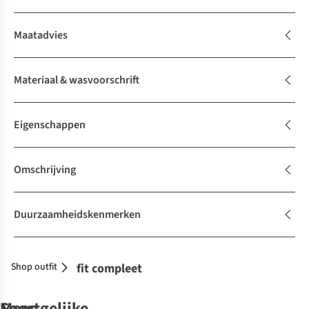
Maatadvies
Materiaal & wasvoorschrift
Eigenschappen
Omschrijving
Duurzaamheidskenmerken
Shop outfit
Maak je outfit compleet
Soortgelijke
Meer