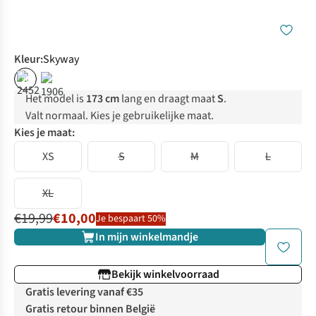
Kleur
:
Skyway
%
Het model is
173 cm
lang en draagt maat
S
.
Valt normaal. Kies je gebruikelijke maat.
Kies je maat:
XS
S
M
L
XL
€19,99
€10,00
Je bespaart 50%
In mijn winkelmandje
Bekijk winkelvoorraad
Gratis levering vanaf €35
Gratis retour binnen België