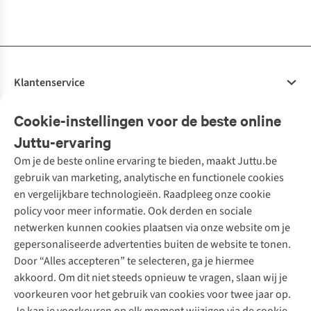
beschikbaar
beschikbaar
beschikbaar
beschikbaar
beschikbaar
beschikbaar
beschikbaar
beschikbaar
Klantenservice
Veelgestelde vragen
Cookie-instellingen voor de beste online
Onze diensten
Bestellen
Juttu-ervaring
Betalen
Tweedehands - ReJUsed
Om je de beste online ervaring te bieden, maakt Juttu.be
Juttu
10% studentenkorting
Kledingatelier
gebruik van marketing, analytische en functionele cookies
Klarna - achteraf betalen
Personal shopping
Over ons
en vergelijkbare technologieën. Raadpleeg onze cookie
Levering
Merken
Textielbox
Juttu Friends
policy voor meer informatie. Ook derden en sociale
Retourneren
Events / workshops
Inspiratie
netwerken kunnen cookies plaatsen via onze website om je
Nathalie Vleeschouwer
Bestelling herroepen
Werken bij Juttu
gepersonaliseerde advertenties buiten de website te tonen.
Selected dames
Garantie
Meld je aan voor de nieuwsbrief
Onze winkels
Door “Alles accepteren” te selecteren, ga je hiermee
HKLiving
Contact
akkoord. Om dit niet steeds opnieuw te vragen, slaan wij je
De wereld van Juttu
Dickies
Follow us
voorkeuren voor het gebruik van cookies voor twee jaar op.
Verantwoord ondernemen
Sessùn