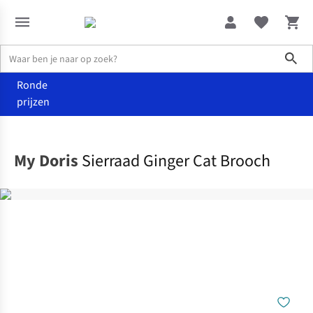
Sho
Ronde
prijzen
Accessoires
Juwelen
My Doris
Sierraad Ginger Cat Brooch