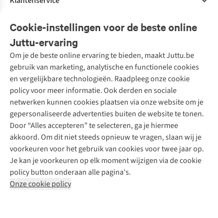
Klantenservice
Veelgestelde vragen
Cookie-instellingen voor de beste online
Onze diensten
Bestellen
Juttu-ervaring
Betalen
Tweedehands - ReJUsed
Om je de beste online ervaring te bieden, maakt Juttu.be
Juttu
10% studentenkorting
Kledingatelier
gebruik van marketing, analytische en functionele cookies
Klarna - achteraf betalen
Personal shopping
Over ons
en vergelijkbare technologieën. Raadpleeg onze cookie
Levering
Merken
Textielbox
Juttu Friends
policy voor meer informatie. Ook derden en sociale
Retourneren
Events / workshops
Inspiratie
netwerken kunnen cookies plaatsen via onze website om je
Nathalie Vleeschouwer
Bestelling herroepen
Werken bij Juttu
gepersonaliseerde advertenties buiten de website te tonen.
Selected dames
Garantie
Meld je aan voor de nieuwsbrief
Onze winkels
Door “Alles accepteren” te selecteren, ga je hiermee
HKLiving
Contact
akkoord. Om dit niet steeds opnieuw te vragen, slaan wij je
De wereld van Juttu
Dickies
Follow us
voorkeuren voor het gebruik van cookies voor twee jaar op.
Verantwoord ondernemen
Sessùn
Je kan je voorkeuren op elk moment wijzigen via de cookie
Toegankelijkheidsverklaring
Strom
policy button onderaan alle pagina's.
O My Bag
Onze cookie policy
Revolution
Disclaimer
Privacy Policy
Algemene voorwaarden
YAS
Cookie Policy
Four Roses