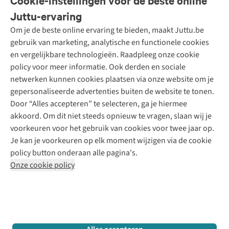
Cookie-instellingen voor de beste online
Onze diensten
Bestellen
Juttu-ervaring
Betalen
Tweedehands - ReJUsed
Om je de beste online ervaring te bieden, maakt Juttu.be
Juttu
10% studentenkorting
Kledingatelier
gebruik van marketing, analytische en functionele cookies
Klarna - achteraf betalen
Personal shopping
Over ons
en vergelijkbare technologieën. Raadpleeg onze cookie
Levering
Merken
Textielbox
Juttu Friends
policy voor meer informatie. Ook derden en sociale
Retourneren
Events / workshops
Inspiratie
netwerken kunnen cookies plaatsen via onze website om je
Nathalie Vleeschouwer
Bestelling herroepen
Werken bij Juttu
gepersonaliseerde advertenties buiten de website te tonen.
Selected dames
Garantie
Meld je aan voor de nieuwsbrief
Onze winkels
Door “Alles accepteren” te selecteren, ga je hiermee
HKLiving
Contact
akkoord. Om dit niet steeds opnieuw te vragen, slaan wij je
De wereld van Juttu
Dickies
Follow us
voorkeuren voor het gebruik van cookies voor twee jaar op.
Verantwoord ondernemen
Sessùn
Je kan je voorkeuren op elk moment wijzigen via de cookie
Toegankelijkheidsverklaring
Strom
policy button onderaan alle pagina's.
O My Bag
Onze cookie policy
Revolution
Disclaimer
Privacy Policy
Algemene voorwaarden
YAS
Cookie Policy
Four Roses
Retail Concepts N.V.,
Smallandlaan 9,
2660 Hoboken
team@juttu.be
+32 (0)3 828 30 15