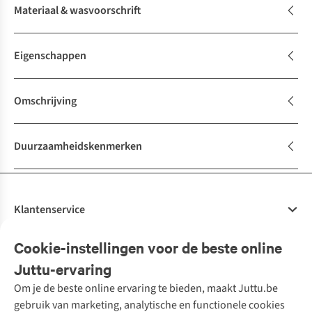
Materiaal & wasvoorschrift
Eigenschappen
Omschrijving
Duurzaamheidskenmerken
Klantenservice
Veelgestelde vragen
Cookie-instellingen voor de beste online
Onze diensten
Bestellen
Juttu-ervaring
Betalen
Tweedehands - ReJUsed
Om je de beste online ervaring te bieden, maakt Juttu.be
Juttu
10% studentenkorting
Kledingatelier
gebruik van marketing, analytische en functionele cookies
Klarna - achteraf betalen