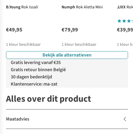
B.Young
Rok Issali
Numph
Rok Aletta Mini
JJXX
Rok
€49,95
€79,99
€39,99
1
kleur beschikbaar
1
kleur beschikbaar
1
kleur b
Bekijk alle alternatieven
Gratis levering vanaf €35
Gratis retour binnen België
30 dagen bedenktijd
Klantenservice: ma-zat
Alles over dit product
Maatadvies