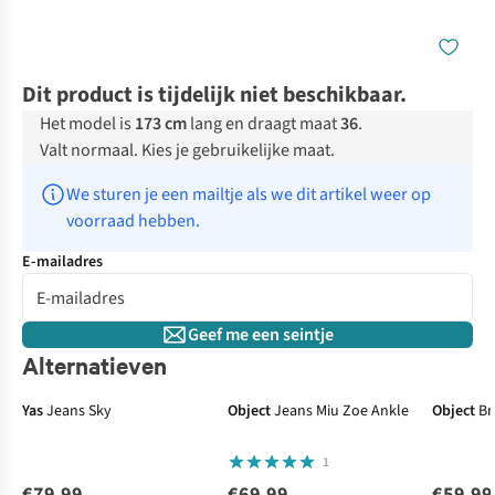
Dit product is tijdelijk niet beschikbaar.
Het model is
173 cm
lang en draagt maat
36
.
Valt normaal. Kies je gebruikelijke maat.
We sturen je een mailtje als we dit artikel weer op 
voorraad hebben.
E-mailadres
Geef me een seintje
Alternatieven
Yas
Jeans Sky
Object
Jeans Miu Zoe Ankle
Object
Br
1
€79,99
€69,99
€59,99