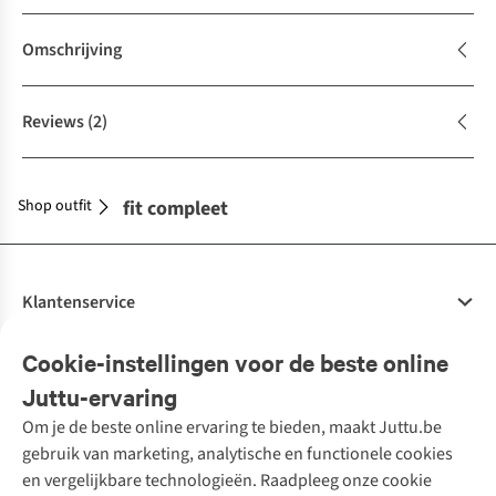
Omschrijving
Reviews
(2)
Shop outfit
Maak je outfit compleet
Klantenservice
Veelgestelde vragen
Cookie-instellingen voor de beste online
Onze diensten
Bestellen
Juttu-ervaring
Betalen
Tweedehands - ReJUsed
Om je de beste online ervaring te bieden, maakt Juttu.be
Juttu
10% studentenkorting
Kledingatelier
gebruik van marketing, analytische en functionele cookies
Klarna - achteraf betalen
Personal shopping
Over ons
en vergelijkbare technologieën. Raadpleeg onze cookie
Levering
Merken
Textielbox