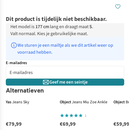
Dit product is tijdelijk niet beschikbaar.
Het model is
177 cm
lang en draagt maat
S
.
Valt normaal. Kies je gebruikelijke maat.
We sturen je een mailtje als we dit artikel weer op 
voorraad hebben.
E-mailadres
Geef me een seintje
Alternatieven
Yas
Jeans Sky
Object
Jeans Miu Zoe Ankle
Object
Br
1
€79,99
€69,99
€59,99