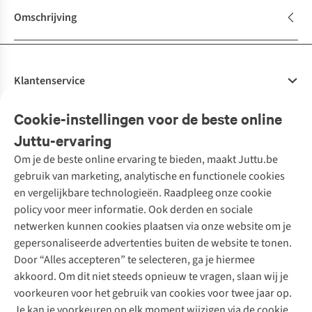
Omschrijving
Klantenservice
Veelgestelde vragen
Cookie-instellingen voor de beste online
Onze diensten
Bestellen
Juttu-ervaring
Betalen
Tweedehands - ReJUsed
Om je de beste online ervaring te bieden, maakt Juttu.be
Juttu
10% studentenkorting
Kledingatelier
gebruik van marketing, analytische en functionele cookies
Klarna - achteraf betalen
Personal shopping
Over ons
en vergelijkbare technologieën. Raadpleeg onze cookie
Levering
Merken
Textielbox
Juttu Friends
policy voor meer informatie. Ook derden en sociale
Retourneren
Events / workshops
Inspiratie
netwerken kunnen cookies plaatsen via onze website om je
Nathalie Vleeschouwer
Bestelling herroepen
Werken bij Juttu
gepersonaliseerde advertenties buiten de website te tonen.
Selected dames
Garantie
Meld je aan voor de nieuwsbrief
Onze winkels
Door “Alles accepteren” te selecteren, ga je hiermee
HKLiving
Contact
akkoord. Om dit niet steeds opnieuw te vragen, slaan wij je
De wereld van Juttu
Dickies
Follow us
voorkeuren voor het gebruik van cookies voor twee jaar op.
Verantwoord ondernemen
Sessùn
Je kan je voorkeuren op elk moment wijzigen via de cookie
Toegankelijkheidsverklaring