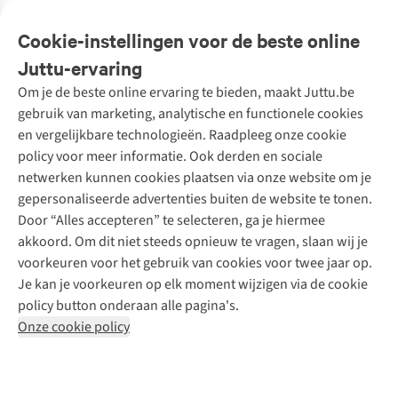
Veelgestelde vragen
Cookie-instellingen voor de beste online
Onze diensten
Bestellen
Juttu-ervaring
Betalen
Tweedehands - ReJUsed
Om je de beste online ervaring te bieden, maakt Juttu.be
Juttu
10% studentenkorting
Kledingatelier
gebruik van marketing, analytische en functionele cookies
Klarna - achteraf betalen
Personal shopping
Over ons
en vergelijkbare technologieën. Raadpleeg onze cookie
Levering
Merken
Textielbox
Juttu Friends
policy voor meer informatie. Ook derden en sociale
Retourneren
Events / workshops
Inspiratie
netwerken kunnen cookies plaatsen via onze website om je
Nathalie Vleeschouwer
Bestelling herroepen
Werken bij Juttu
gepersonaliseerde advertenties buiten de website te tonen.
Selected dames
Garantie
Meld je aan voor de nieuwsbrief
Onze winkels
Door “Alles accepteren” te selecteren, ga je hiermee
HKLiving
Contact
akkoord. Om dit niet steeds opnieuw te vragen, slaan wij je
De wereld van Juttu
Dickies
Follow us
voorkeuren voor het gebruik van cookies voor twee jaar op.
Verantwoord ondernemen
Sessùn
Je kan je voorkeuren op elk moment wijzigen via de cookie
Toegankelijkheidsverklaring
Strom
policy button onderaan alle pagina's.
O My Bag
Onze cookie policy
Revolution
Disclaimer
Privacy Policy
Algemene voorwaarden
YAS
Cookie Policy
Four Roses