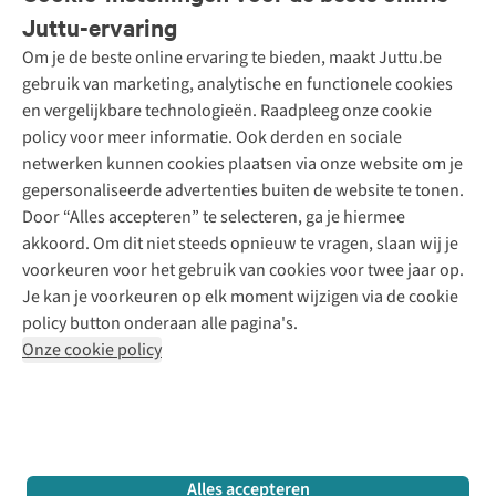
Bestellen
Juttu-ervaring
Betalen
Tweedehands - ReJUsed
Om je de beste online ervaring te bieden, maakt Juttu.be
Juttu
10% studentenkorting
Kledingatelier
gebruik van marketing, analytische en functionele cookies
Klarna - achteraf betalen
Personal shopping
Over ons
en vergelijkbare technologieën. Raadpleeg onze cookie
Levering
Merken
Textielbox
Juttu Friends
policy voor meer informatie. Ook derden en sociale
Retourneren
Events / workshops
Inspiratie
netwerken kunnen cookies plaatsen via onze website om je
Nathalie Vleeschouwer
Bestelling herroepen
Werken bij Juttu
gepersonaliseerde advertenties buiten de website te tonen.
Selected dames
Garantie
Meld je aan voor de nieuwsbrief
Onze winkels
Door “Alles accepteren” te selecteren, ga je hiermee
HKLiving
Contact
akkoord. Om dit niet steeds opnieuw te vragen, slaan wij je
De wereld van Juttu
Dickies
Follow us
voorkeuren voor het gebruik van cookies voor twee jaar op.
Verantwoord ondernemen
Sessùn
Je kan je voorkeuren op elk moment wijzigen via de cookie
Toegankelijkheidsverklaring
Strom
policy button onderaan alle pagina's.
O My Bag
Onze cookie policy
Revolution
Disclaimer
Privacy Policy
Algemene voorwaarden
YAS
Cookie Policy
Four Roses
Retail Concepts N.V.,
Smallandlaan 9,
2660 Hoboken
team@juttu.be
+32 (0)3 828 30 15
Alles accepteren