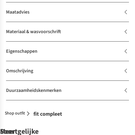
Maatadvies
Materiaal & wasvoorschrift
Eigenschappen
Omschrijving
Duurzaamheidskenmerken
Shop outfit
Maak je outfit compleet
Soortgelijke
Meer