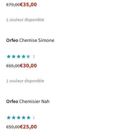
€35,00
€79,00
1
couleur disponible
-54%
Prix ronds
Orfeo
Chemise Simone
3
€30,00
€65,00
1
couleur disponible
-58%
Prix ronds
Orfeo
Chemisier Nah
1
€25,00
€59,00