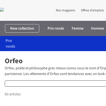
Nos magasins
Offres d'emplois
New collection
Prix ronds
Femme
Homme
Prix
ronds
Accueil
Marques
Orfeo
Orfeo
Orfeo, poète et philosophe grec mieux connu sous le nom d’Orph
parisienne. Les vêtements d'Orfeo sont tendances avec un look
60 articles
Nouveautés