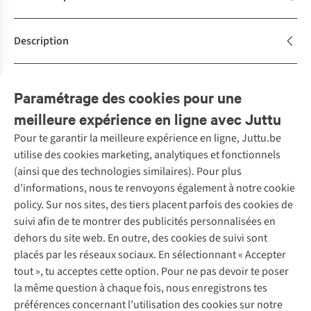
Description
Avis
(1)
Paramétrage des cookies pour une
meilleure expérience en ligne avec Juttu
Pour te garantir la meilleure expérience en ligne, Juttu.be
Service client
utilise des cookies marketing, analytiques et fonctionnels
(ainsi que des technologies similaires). Pour plus
Questions fréquentes
d’informations, nous te renvoyons également à notre cookie
Nos services
Commander
policy. Sur nos sites, des tiers placent parfois des cookies de
Payer
Vintage - ReJUsed
suivi afin de te montrer des publicités personnalisées en
Juttu
10 % réduction étudiants
Atelier de couture
dehors du site web. En outre, des cookies de suivi sont
Klarna : post-paiement
Personal shopping
placés par les réseaux sociaux. En sélectionnant « Accepter
Qui sommes-nous ?
Livraison
Boîte à vêtements
tout », tu acceptes cette option. Pour ne pas devoir te poser
Juttu Friends
Abonne-toi à la newsletter
Retourner
Événements / ateliers
la même question à chaque fois, nous enregistrons tes
Inspiration
Rétractation d'une commande
préférences concernant l’utilisation des cookies sur notre
Travailler chez Juttu