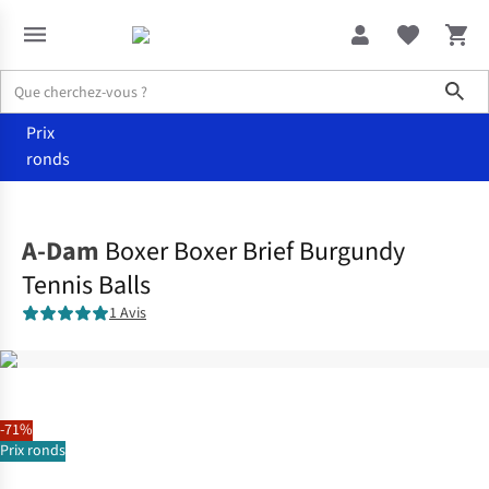
Sho
Prix
ronds
Accessoires
Sous-vêtements
A-Dam
Boxer Boxer Brief Burgundy
Tennis Balls
1 Avis
-71%
Prix ronds