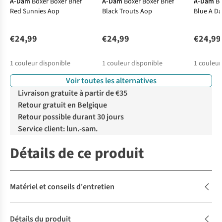
A-Dam
Boxer Boxer Brief
A-Dam
Boxer Boxer Brief
A-Dam
Bo
Red Sunnies Aop
Black Trouts Aop
Blue A D
€24,99
€24,99
€24,99
1
couleur disponible
1
couleur disponible
1
couleur
Voir toutes les alternatives
Livraison gratuite à partir de €35
Retour gratuit en Belgique
Retour possible durant 30 jours
Service client: lun.-sam.
Détails de ce produit
Matériel et conseils d'entretien
Détails du produit