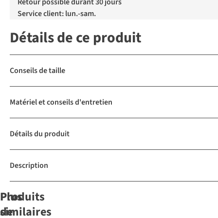
Retour possible durant 30 jours
Service client: lun.-sam.
Détails de ce produit
Conseils de taille
Matériel et conseils d'entretien
Détails du produit
Description
Produits
Plus
similaires
de