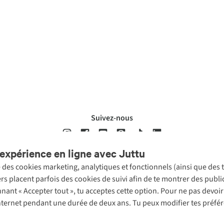
Suivez-nous
expérience en ligne avec Juttu
se des cookies marketing, analytiques et fonctionnels (ainsi que des
ons légales
Politique de confidentialté
Conditions générales
Cookie 
ers placent parfois des cookies de suivi afin de te montrer des publ
onnant « Accepter tout », tu acceptes cette option. Pour ne pas devo
 Internet pendant une durée de deux ans. Tu peux modifier tes préfé