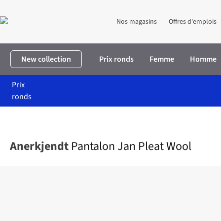
Nos magasins
Offres d'emplois
New collection
Prix ronds
Femme
Homme
Prix
ronds
Accueil
Homme
Vêtements
Pantalons
Pantalon Jan Pleat W
Anerkjendt
Pantalon Jan Pleat Wool