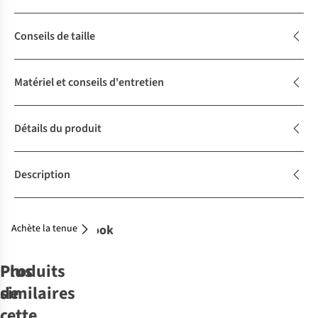
Conseils de taille
Matériel et conseils d'entretien
Détails du produit
Description
Achète la tenue
Complétez le look
Produits
Plus
similaires
de
cette