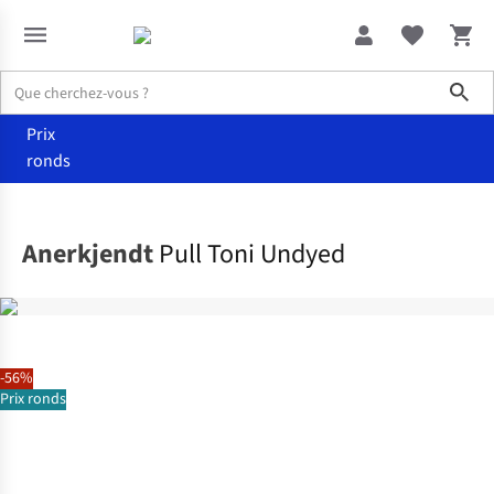
Sho
Prix
ronds
Vêtements
Pulls & cardigans
Anerkjendt
Pull Toni Undyed
-56%
Prix ronds