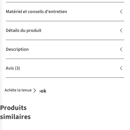
Matériel et conseils d'entretien
Détails du produit
Description
Avis
(3)
Achète la tenue
Complétez le look
Produits
similaires
-50%