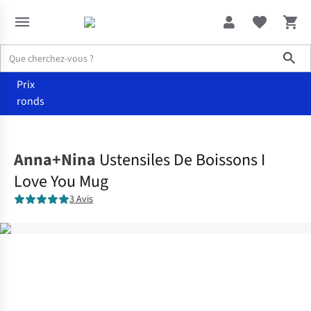
Sho
Prix
ronds
Maison
Cuisine
Anna+Nina
Ustensiles De Boissons I
Love You Mug
3 Avis