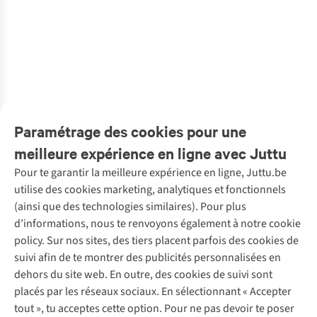
&KLEVERING
&KLEVERING
HKLiving
HKLiving
HKLiving
HKLiving
Vaisselle Plate
Ustensiles De
Vaisselle 70S
Vaisselle 70S
Vaisselle 70S
Vaisselle 70S
De La Mer Set
Boissons
Ceramics: Van
Ceramics:
Ceramics:
Ceramics:
1
1
2
Of 4
Coupe Perle
Gogh Coffee
Noodle Bowls,
Dessert Bowls,
Tapas Bowls
€55,00
€45,00
€24,95
€52,95
€46,95
€34,95
Amber Set Of 2
Mugs Starry
Geyser (Set Of
Impression, Set
Drift Set Of 4
€22,50
Night, S
4)
Of 4
1
couleur
1
couleur
1
couleur
1
couleur
1
couleur
1
couleur
disponible
disponible
disponible
disponible
disponible
disponible
Paramétrage des cookies pour une
meilleure expérience en ligne avec Juttu
Pour te garantir la meilleure expérience en ligne, Juttu.be
Service client
utilise des cookies marketing, analytiques et fonctionnels
(ainsi que des technologies similaires). Pour plus
Questions fréquentes
d’informations, nous te renvoyons également à notre cookie
Nos services
Commander
policy. Sur nos sites, des tiers placent parfois des cookies de
Payer
Vintage - ReJUsed
suivi afin de te montrer des publicités personnalisées en
Juttu
10 % réduction étudiants
Atelier de couture
dehors du site web. En outre, des cookies de suivi sont
Klarna : post-paiement
Personal shopping
placés par les réseaux sociaux. En sélectionnant « Accepter
Qui sommes-nous ?
Livraison
Boîte à vêtements
tout », tu acceptes cette option. Pour ne pas devoir te poser
Juttu Friends