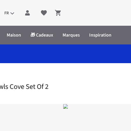
FR
Shopping cart
Maison
🎁 Cadeaux
Marques
Inspiration
Ceramics: Pasta Bowls Cove Set Of 2
wls Cove Set Of 2