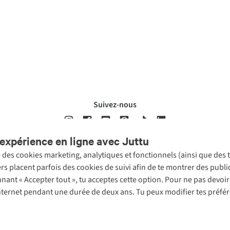
Suivez-nous
expérience en ligne avec Juttu
se des cookies marketing, analytiques et fonctionnels (ainsi que des
ons légales
Politique de confidentialté
Conditions générales
Cookie 
ers placent parfois des cookies de suivi afin de te montrer des publ
onnant « Accepter tout », tu acceptes cette option. Pour ne pas devo
 Internet pendant une durée de deux ans. Tu peux modifier tes préfé