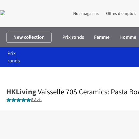
Nos magasins
Offres d'emplois
New collection
Prix ronds
Femme
Homme
Prix
ronds
Accueil
Maison & décoration
Maison
Cuisine
Vaisselle 70S 
HKLiving
Vaisselle 70S Ceramics: Pasta Bo
8 Avis