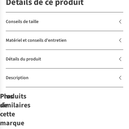
Détails de ce produit
Conseils de taille
Matériel et conseils d'entretien
Détails du produit
Description
Produits
Plus
similaires
de
cette
marque
Yas
Object
Pull Coze
Selected
Selected
Pull Andrea
Selected
Object
T-
Pull
Pull Andrea
Shirt Oversized
Pullwtabby Ss
Tenny Boxy
Nouveautés