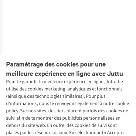
Tenny
Bubble Sweat
7
3
7
Another-Label
Another-Label
Another-Label
Another-Label
Another-Label
Another-Label
Another-Label
Another-Label
€69,99
€39,99
€59,99
€49,99
€59,99
€39,99
Hemd Cila
T-Shirt Gina
Jurk Loretta
Top Sabrine
T-Shirt Therese
Jeans Mirella
Jeans Moore
Trui Eleonore
1
couleur
5
couleurs disponibles
2
couleurs
1
couleur
1
couleur
5
couleurs disponibles
€79,95
€64,95
€99,95
€79,95
€89,95
€109,95
€129,95
€89,95
disponible
disponibles
disponible
disponible
%
%
%
%
%
1
couleur
1
couleur
1
couleur
1
couleur
1
couleur
1
couleur
1
couleur
1
couleur
disponible
disponible
disponible
disponible
disponible
disponible
disponible
disponible
Paramétrage des cookies pour une
meilleure expérience en ligne avec Juttu
Pour te garantir la meilleure expérience en ligne, Juttu.be
Service client
utilise des cookies marketing, analytiques et fonctionnels
(ainsi que des technologies similaires). Pour plus
Questions fréquentes
d’informations, nous te renvoyons également à notre cookie
Nos services
Commander
policy. Sur nos sites, des tiers placent parfois des cookies de
Payer
Vintage - ReJUsed
suivi afin de te montrer des publicités personnalisées en
Juttu
10 % réduction étudiants
Atelier de couture
dehors du site web. En outre, des cookies de suivi sont
Klarna : post-paiement
Personal shopping
placés par les réseaux sociaux. En sélectionnant « Accepter
Qui sommes-nous ?