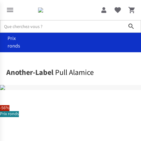
Sho
Prix
ronds
Vêtements
Pulls & cardigans
Another-Label
Pull Alamice
-56%
Prix ronds