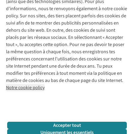
(ainsi que des technologies similaires). Pour plus
Questions fréquentes
d’informations, nous te renvoyons également à notre cookie
Nos services
Commander
policy. Sur nos sites, des tiers placent parfois des cookies de
Payer
Vintage - ReJUsed
suivi afin de te montrer des publicités personnalisées en
Juttu
10 % réduction étudiants
Atelier de couture
dehors du site web. En outre, des cookies de suivi sont
Klarna : post-paiement
Personal shopping
placés par les réseaux sociaux. En sélectionnant « Accepter
Qui sommes-nous ?
Livraison
Boîte à vêtements
tout », tu acceptes cette option. Pour ne pas devoir te poser
Juttu Friends
Abonne-toi à la newsletter
Retourner
Événements / ateliers
la même question à chaque fois, nous enregistrons tes
Inspiration
Rétractation d'une commande
préférences concernant l’utilisation des cookies sur notre
Travailler chez Juttu
Garantie
Suivez-nous
site Internet pendant une durée de deux ans. Tu peux
Nos magasins
Contact
modifier tes préférences à tout moment via la politique en
Le monde de Juttu
matière de cookies au bas de chaque page du site Internet.
Entrepreneuriat responsable
Notre cookie policy
Déclaration d’accessibilité
Mentions légales
Politique de confidentialté
Conditions générales
Cookie policy
Retail Concepts N.V.,
Smallandlaan 9,
2660 Hoboken
team@juttu.be
+32 (0)3 828 30 15
Accepter tout
BTW BE 0416.762.280
Uniquement les essentiels