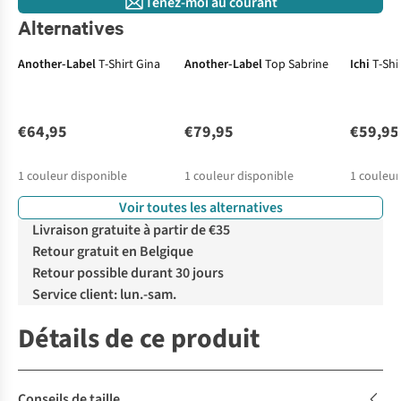
Tenez-moi au courant
Alternatives
Another-Label
T-Shirt Gina
Another-Label
Top Sabrine
Ichi
T-Shi
€64,95
€79,95
€59,95
1
couleur disponible
1
couleur disponible
1
couleur
Voir toutes les alternatives
Livraison gratuite à partir de €35
Retour gratuit en Belgique
Retour possible durant 30 jours
Service client: lun.-sam.
Détails de ce produit
Conseils de taille