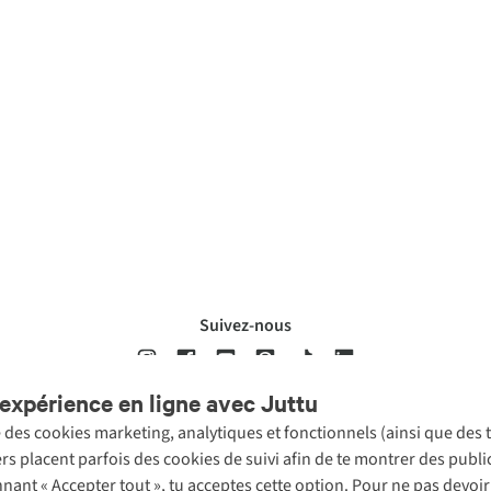
Suivez-nous
expérience en ligne avec Juttu
se des cookies marketing, analytiques et fonctionnels (ainsi que des
ons légales
Politique de confidentialté
Conditions générales
Cookie 
ers placent parfois des cookies de suivi afin de te montrer des publ
onnant « Accepter tout », tu acceptes cette option. Pour ne pas devo