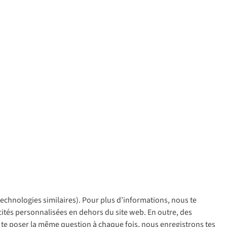
 technologies similaires). Pour plus d’informations, nous te
policy
icités personnalisées en dehors du site web. En outre, des
ir te poser la même question à chaque fois, nous enregistrons tes