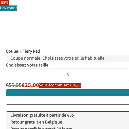
-58%
Prix ronds
Couleur
:
Fiery Red
Coupe normale. Choisissez votre taille habituelle.
Choisissez votre taille:
S
€59,95
€25,00
Vous économisez €34,95
Livraison gratuite à partir de €35
Retour gratuit en Belgique