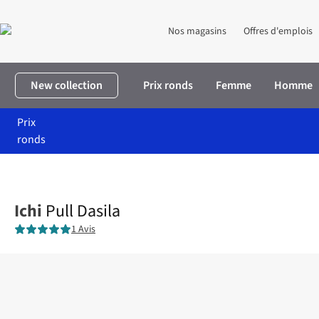
Nos magasins
Offres d'emplois
New collection
Prix ronds
Femme
Homme
Prix
ronds
Accueil
Femme
Vêtements
Pulls & cardigans
Pull Dasila
Ichi
Pull Dasila
1 Avis