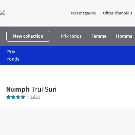
Nos magasins
Offres d'emplois
New collection
Prix ronds
Femme
Homme
Prix
ronds
Accueil
Femme
Vêtements
Pulls & cardigans
Trui Suri
Numph
Trui Suri
1 Avis