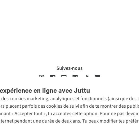
Suivez-nous
expérience en ligne avec Juttu
se des cookies marketing, analytiques et fonctionnels (ainsi que des
ons légales
Politique de confidentialté
Conditions générales
Cookie 
ers placent parfois des cookies de suivi afin de te montrer des publ
onnant « Accepter tout », tu acceptes cette option. Pour ne pas devo
 Internet pendant une durée de deux ans. Tu peux modifier tes préfé