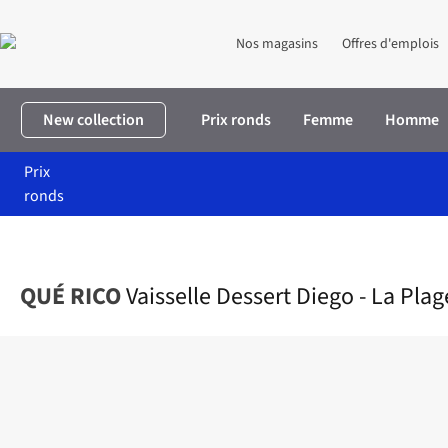
Nos magasins
Offres d'emplois
New collection
Prix ronds
Femme
Homme
Prix
ronds
Accueil
Maison & décoration
Maison
Cuisine
Vaisselle Desse
QUÉ RICO
Vaisselle Dessert Diego - La Plag