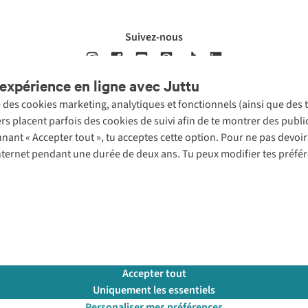
Suivez-nous
expérience en ligne avec Juttu
se des cookies marketing, analytiques et fonctionnels (ainsi que des
ons légales
Politique de confidentialté
Conditions générales
Cookie 
ers placent parfois des cookies de suivi afin de te montrer des publ
onnant « Accepter tout », tu acceptes cette option. Pour ne pas devo
 Internet pendant une durée de deux ans. Tu peux modifier tes préfé
Accepter tout
Uniquement les essentiels
Personaliser mes préférences