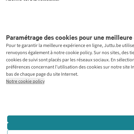
Paramétrage des cookies pour une meilleure 
Pour te garantir la meilleure expérience en ligne, Juttu.be utili
Menti
renvoyons également à notre cookie policy. Sur nos sites, des ti
Retail Concepts
cookies de suivi sont placés par les réseaux sociaux. En sélecti
N.V.,
préférences concernant l’utilisation des cookies sur notre site
Smallandlaan
bas de chaque page du site Internet.
9, 2660
Notre cookie policy
Hoboken
+32 (0)3 828
30 15
team@juttu.be
BTW BE
0416.762.280