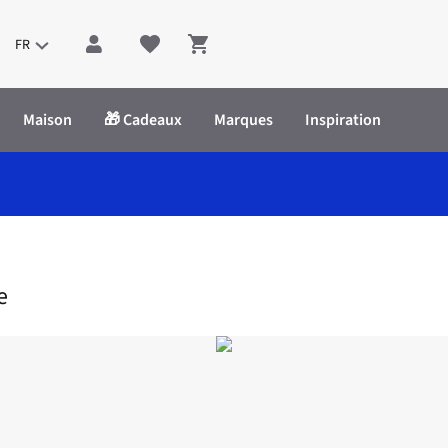
FR
Shopping cart
Maison
🎁 Cadeaux
Marques
Inspiration
rt Diego - La Plage
e