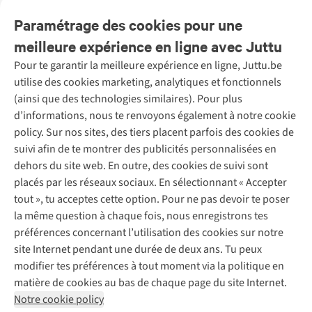
disponible
disponible
disponible
disponible
disponible
disponible
Paramétrage des cookies pour une
meilleure expérience en ligne avec Juttu
Pour te garantir la meilleure expérience en ligne, Juttu.be
Service client
utilise des cookies marketing, analytiques et fonctionnels
(ainsi que des technologies similaires). Pour plus
Questions fréquentes
d’informations, nous te renvoyons également à notre cookie
Nos services
Commander
policy. Sur nos sites, des tiers placent parfois des cookies de
Payer
Vintage - ReJUsed
suivi afin de te montrer des publicités personnalisées en
Juttu
10 % réduction étudiants
Atelier de couture
dehors du site web. En outre, des cookies de suivi sont
Klarna : post-paiement
Personal shopping
placés par les réseaux sociaux. En sélectionnant « Accepter
Qui sommes-nous ?
Livraison
Boîte à vêtements
tout », tu acceptes cette option. Pour ne pas devoir te poser
Juttu Friends
Abonne-toi à la newsletter
Retourner
Événements / ateliers
la même question à chaque fois, nous enregistrons tes
Inspiration
Rétractation d'une commande
préférences concernant l’utilisation des cookies sur notre
Travailler chez Juttu
Garantie
Suivez-nous
site Internet pendant une durée de deux ans. Tu peux
Nos magasins
Contact
modifier tes préférences à tout moment via la politique en
Le monde de Juttu
matière de cookies au bas de chaque page du site Internet.
Entrepreneuriat responsable
Notre cookie policy
Déclaration d’accessibilité