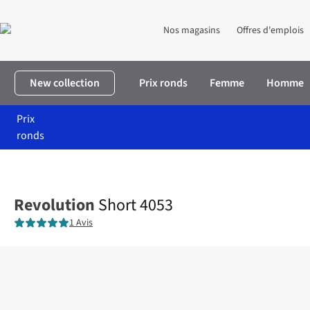
Nos magasins
Offres d'emplois
New collection
Prix ronds
Femme
Homme
Prix
ronds
Accueil
Homme
Vêtements
Shorts
Short 4053
Revolution
Short 4053
1 Avis