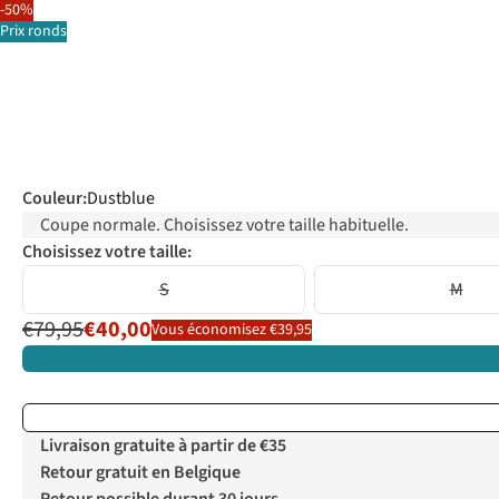
-50%
Prix ronds
Couleur
:
Dustblue
Coupe normale. Choisissez votre taille habituelle.
Choisissez votre taille:
S
M
€79,95
€40,00
Vous économisez €39,95
Livraison gratuite à partir de €35
Retour gratuit en Belgique