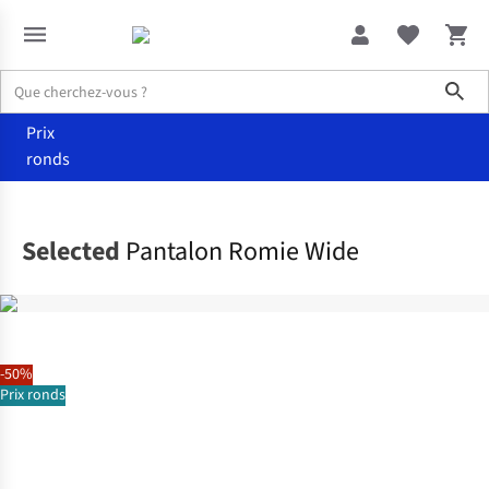
Sho
Prix
ronds
Vêtements
Pantalons
Selected
Pantalon Romie Wide
-50%
Prix ronds