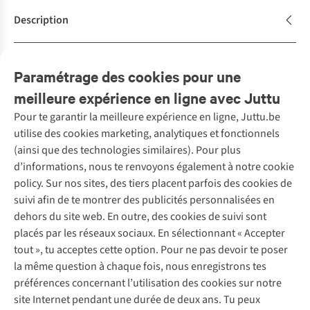
Description
Caractéristiques de durabilité
Paramétrage des cookies pour une
meilleure expérience en ligne avec Juttu
Pour te garantir la meilleure expérience en ligne, Juttu.be
Service client
utilise des cookies marketing, analytiques et fonctionnels
(ainsi que des technologies similaires). Pour plus
Questions fréquentes
d’informations, nous te renvoyons également à notre cookie
Nos services
Commander
policy. Sur nos sites, des tiers placent parfois des cookies de
Payer
Vintage - ReJUsed
suivi afin de te montrer des publicités personnalisées en
Juttu
10 % réduction étudiants
Atelier de couture
dehors du site web. En outre, des cookies de suivi sont
Klarna : post-paiement
Personal shopping
placés par les réseaux sociaux. En sélectionnant « Accepter
Qui sommes-nous ?
Livraison
Boîte à vêtements
tout », tu acceptes cette option. Pour ne pas devoir te poser
Juttu Friends
Abonne-toi à la newsletter
Retourner
Événements / ateliers
la même question à chaque fois, nous enregistrons tes
Inspiration
Rétractation d'une commande
préférences concernant l’utilisation des cookies sur notre
Travailler chez Juttu
Garantie
Suivez-nous
site Internet pendant une durée de deux ans. Tu peux
Nos magasins