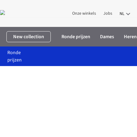
Onze winkels
Jobs
NL
New collection
Ronde prijzen
Dames
Heren
Ronde
prijzen
Home
10% korting for ju
Revolution 10% korting for ju