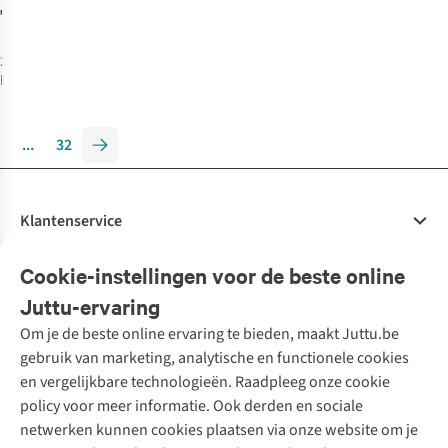
€13,00
2
kleuren
beschikbaar
...
32
Klantenservice
Veelgestelde vragen
Cookie-instellingen voor de beste online
Onze diensten
Bestellen
Juttu-ervaring
Betalen
Tweedehands - ReJUsed
Om je de beste online ervaring te bieden, maakt Juttu.be
Juttu
10% studentenkorting
Kledingatelier
gebruik van marketing, analytische en functionele cookies
Klarna - achteraf betalen
Personal shopping
Over ons
en vergelijkbare technologieën. Raadpleeg onze cookie
Levering
Merken
Textielbox
Juttu Friends
policy voor meer informatie. Ook derden en sociale
Retourneren
Events / workshops
Inspiratie
netwerken kunnen cookies plaatsen via onze website om je
Nathalie Vleeschouwer
Bestelling herroepen