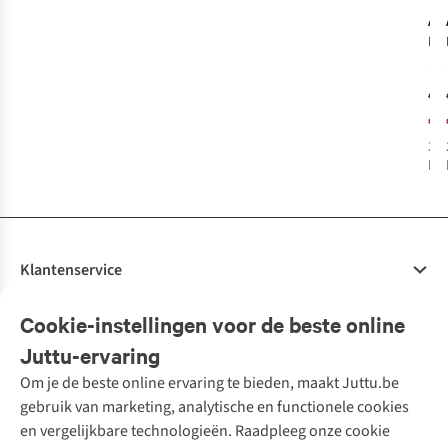
An
Mut
Me
€3
€2
2
k
bes
%
Klantenservice
Veelgestelde vragen
Cookie-instellingen voor de beste online
Onze diensten
Bestellen
Juttu-ervaring
Betalen
Tweedehands - ReJUsed
Om je de beste online ervaring te bieden, maakt Juttu.be
Juttu
10% studentenkorting
Kledingatelier
gebruik van marketing, analytische en functionele cookies
Klarna - achteraf betalen
Personal shopping
Over ons
en vergelijkbare technologieën. Raadpleeg onze cookie
Levering
Merken
Textielbox