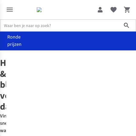
Sho
Ronde
prijzen
Kleding
Hemden & blouses
Hemden
&
blouses
voor
dames
Vind
snel
wat