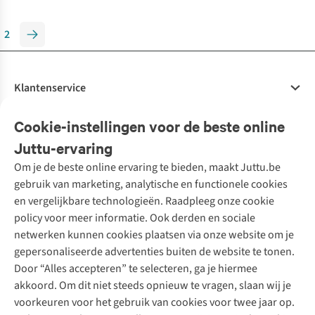
2
Klantenservice
Veelgestelde vragen
Cookie-instellingen voor de beste online
Onze diensten
Bestellen
Juttu-ervaring
Betalen
Tweedehands - ReJUsed
Om je de beste online ervaring te bieden, maakt Juttu.be
Juttu
10% studentenkorting
Kledingatelier
gebruik van marketing, analytische en functionele cookies
Klarna - achteraf betalen
Personal shopping
Over ons
en vergelijkbare technologieën. Raadpleeg onze cookie
Levering
Merken
Textielbox
Juttu Friends
policy voor meer informatie. Ook derden en sociale
Retourneren
Events / workshops
Inspiratie
netwerken kunnen cookies plaatsen via onze website om je
Nathalie Vleeschouwer
Bestelling herroepen
Werken bij Juttu
gepersonaliseerde advertenties buiten de website te tonen.
Selected dames
Garantie
Meld je aan voor de nieuwsbrief
Onze winkels
Door “Alles accepteren” te selecteren, ga je hiermee
HKLiving
Contact
De wereld van Juttu
akkoord. Om dit niet steeds opnieuw te vragen, slaan wij je
Dickies
Follow us
voorkeuren voor het gebruik van cookies voor twee jaar op.
Verantwoord ondernemen
Sessùn