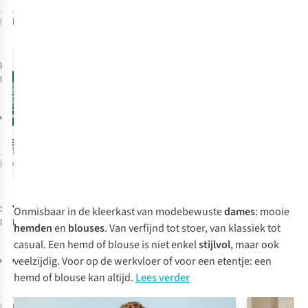
1
kleur
1
kleur
beschikbaar
beschikbaar
Just arrived
Eleh
Blouse
Efw260269
€108,00
1
kleur
beschikbaar
Just arrived
Just arrived
Selected
Yas
Blouse
Onmisbaar in de kleerkast van modebewuste
dames
: mooie
Blouse
Karline
hemden
en
blouses
. Van verfijnd tot stoer, van klassiek tot
Slwdonna Ls
casual. Een hemd of blouse is niet enkel
stijlvol
, maar ook
Shirt Noos
€79,99
€69,99
veelzijdig. Voor op de werkvloer of voor een etentje: een
hemd of blouse kan altijd.
Lees verder
1
kleur
1
kleur