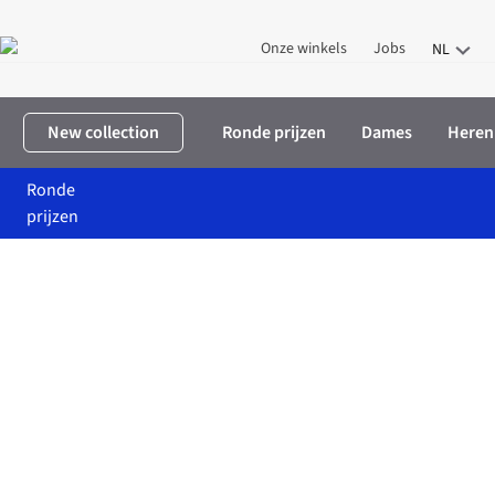
Onze winkels
Jobs
NL
New collection
Ronde prijzen
Dames
Heren
Ronde
prijzen
Home
Home & Deco
Keuken
HELEN B Keuken