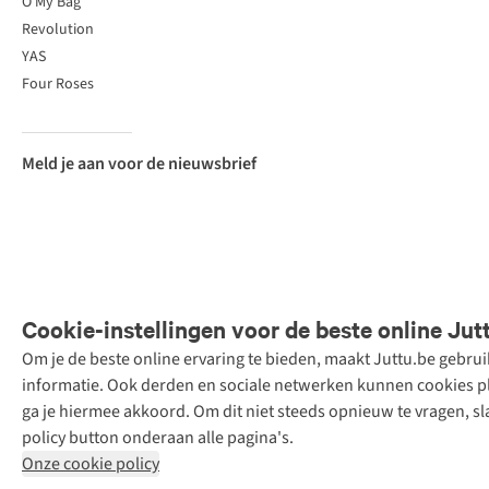
O My Bag
Revolution
YAS
Four Roses
Meld je aan voor de nieuwsbrief
Cookie-instellingen voor de beste online Jut
Om je de beste online ervaring te bieden, maakt Juttu.be gebru
Retail Concepts
informatie. Ook derden en sociale netwerken kunnen cookies pla
N.V.,
ga je hiermee akkoord. Om dit niet steeds opnieuw te vragen, sl
Smallandlaan
policy button onderaan alle pagina's.
9, 2660
Onze cookie policy
Hoboken