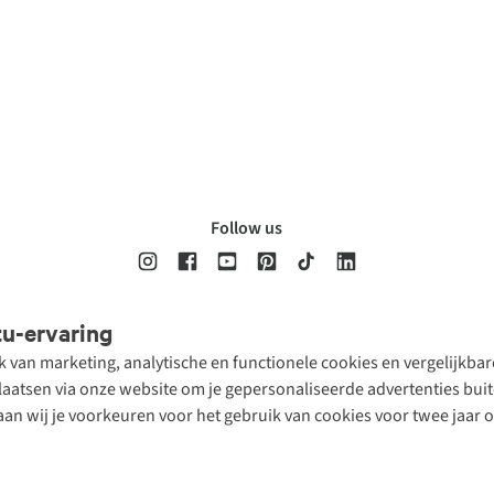
Follow us
tu-ervaring
Disclaimer
Privacy Policy
Algemene voorwaarden
Cookie Policy
ik van marketing, analytische en functionele cookies en vergelijkb
atsen via onze website om je gepersonaliseerde advertenties buite
aan wij je voorkeuren voor het gebruik van cookies voor twee jaar 