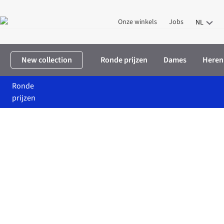
Onze winkels
Jobs
NL
New collection
Ronde prijzen
Dames
Heren
Ronde
prijzen
Home
Home & Deco
Keuken
LEEFF Keuken