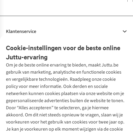
bes
Klantenservice
Veelgestelde vragen
Cookie-instellingen voor de beste online
Onze diensten
Bestellen
Juttu-ervaring
Betalen
Tweedehands - ReJUsed
Om je de beste online ervaring te bieden, maakt Juttu.be
Juttu
10% studentenkorting
Kledingatelier
gebruik van marketing, analytische en functionele cookies
Klarna - achteraf betalen
Personal shopping
Over ons
en vergelijkbare technologieën. Raadpleeg onze cookie
Levering
Merken
Textielbox
Juttu Friends
policy voor meer informatie. Ook derden en sociale
Retourneren
Events / workshops
Inspiratie
netwerken kunnen cookies plaatsen via onze website om je
Nathalie Vleeschouwer
Bestelling herroepen
Werken bij Juttu
gepersonaliseerde advertenties buiten de website te tonen.
Selected dames
Garantie
Meld je aan voor de nieuwsbrief
Onze winkels
Door “Alles accepteren” te selecteren, ga je hiermee
HKLiving
Contact
akkoord. Om dit niet steeds opnieuw te vragen, slaan wij je
De wereld van Juttu
Dickies
Follow us
voorkeuren voor het gebruik van cookies voor twee jaar op.
Verantwoord ondernemen
Sessùn
Je kan je voorkeuren op elk moment wijzigen via de cookie
Toegankelijkheidsverklaring
Strom