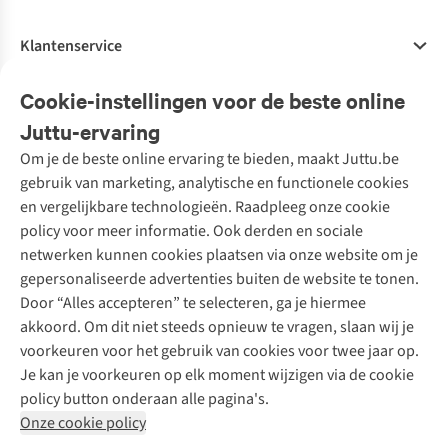
Klantenservice
Veelgestelde vragen
Cookie-instellingen voor de beste online
Onze diensten
Bestellen
Juttu-ervaring
Betalen
Tweedehands - ReJUsed
Om je de beste online ervaring te bieden, maakt Juttu.be
Juttu
10% studentenkorting
Kledingatelier
gebruik van marketing, analytische en functionele cookies
Klarna - achteraf betalen
Personal shopping
Over ons
en vergelijkbare technologieën. Raadpleeg onze cookie
Levering
Merken
Textielbox
Juttu Friends
policy voor meer informatie. Ook derden en sociale
Retourneren
Events / workshops
Inspiratie
netwerken kunnen cookies plaatsen via onze website om je
Nathalie Vleeschouwer
Bestelling herroepen
Werken bij Juttu
gepersonaliseerde advertenties buiten de website te tonen.
Selected dames
Garantie
Meld je aan voor de nieuwsbrief
Onze winkels
Door “Alles accepteren” te selecteren, ga je hiermee
HKLiving
Contact
akkoord. Om dit niet steeds opnieuw te vragen, slaan wij je
De wereld van Juttu
Dickies
Follow us
voorkeuren voor het gebruik van cookies voor twee jaar op.
Verantwoord ondernemen
Sessùn
Je kan je voorkeuren op elk moment wijzigen via de cookie
Toegankelijkheidsverklaring
Strom
policy button onderaan alle pagina's.
O My Bag
Onze cookie policy
Revolution