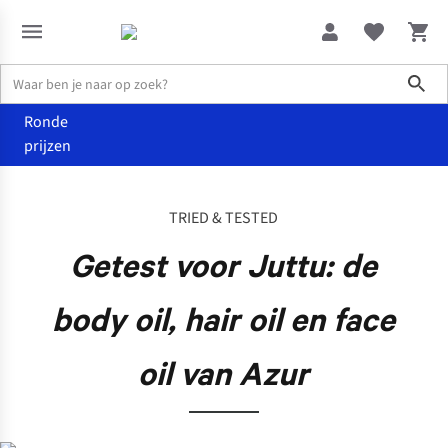
Sho
Ronde
prijzen
De wereld van Juttu
Getest voor Juttu: de body oil, hair oil en fac
TRIED & TESTED
Getest voor Juttu: de
body oil, hair oil en face
oil van Azur