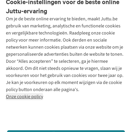
Cookie-instellingen voor de beste online
Onze diensten
Bestellen
Juttu-ervaring
Betalen
Tweedehands - ReJUsed
Om je de beste online ervaring te bieden, maakt Juttu.be
Juttu
10% studentenkorting
Kledingatelier
gebruik van marketing, analytische en functionele cookies
Klarna - achteraf betalen
Personal shopping
Over ons
en vergelijkbare technologieën. Raadpleeg onze cookie
Levering
Merken
Textielbox
Juttu Friends
policy voor meer informatie. Ook derden en sociale
Retourneren
Events / workshops
Inspiratie
netwerken kunnen cookies plaatsen via onze website om je
Nathalie Vleeschouwer
Bestelling herroepen
Werken bij Juttu
gepersonaliseerde advertenties buiten de website te tonen.
Selected dames
Garantie
Meld je aan voor de nieuwsbrief
Onze winkels
Door “Alles accepteren” te selecteren, ga je hiermee
HKLiving
Contact
akkoord. Om dit niet steeds opnieuw te vragen, slaan wij je
De wereld van Juttu
Dickies
Follow us
voorkeuren voor het gebruik van cookies voor twee jaar op.
Verantwoord ondernemen
Sessùn
Je kan je voorkeuren op elk moment wijzigen via de cookie
Toegankelijkheidsverklaring
Strom
policy button onderaan alle pagina's.
O My Bag
Onze cookie policy
Revolution
Disclaimer
Privacy Policy
Algemene voorwaarden
YAS
Cookie Policy
Four Roses
Retail Concepts N.V.,
Smallandlaan 9,
2660 Hoboken
team@juttu.be
+32 (0)3 828 30 15