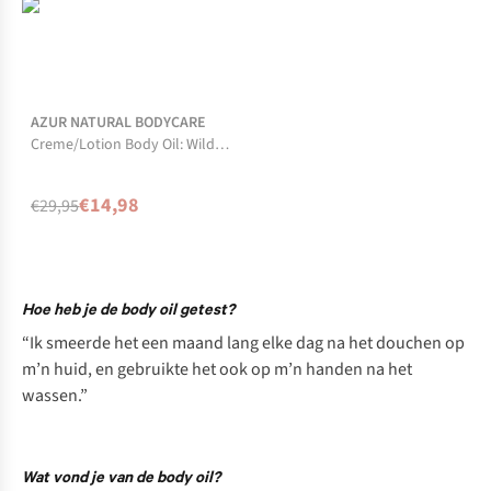
-50%
Niet op voorraad
AZUR NATURAL BODYCARE
Creme/Lotion Body Oil: Wild
Flower
€14,98
€29,95
Hoe heb je de body oil getest?
“Ik smeerde het een maand lang elke dag na het douchen op
m’n huid, en gebruikte het ook op m’n handen na het
wassen.”
Wat vond je van de body oil?