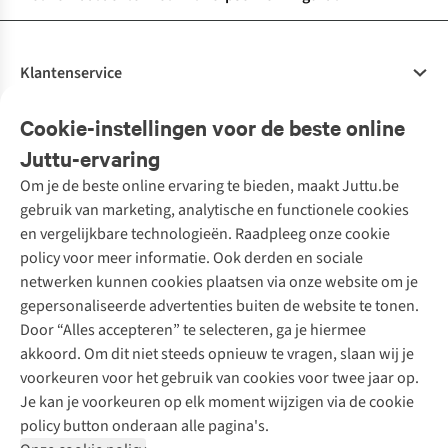
Klantenservice
Veelgestelde vragen
Cookie-instellingen voor de beste online
Onze diensten
Bestellen
Juttu-ervaring
Betalen
Tweedehands - ReJUsed
Om je de beste online ervaring te bieden, maakt Juttu.be
Juttu
10% studentenkorting
Kledingatelier
gebruik van marketing, analytische en functionele cookies
Klarna - achteraf betalen
Personal shopping
Over ons
en vergelijkbare technologieën. Raadpleeg onze cookie
Levering
Merken
Textielbox
Juttu Friends
policy voor meer informatie. Ook derden en sociale
Retourneren
Events / workshops
Inspiratie
netwerken kunnen cookies plaatsen via onze website om je
Nathalie Vleeschouwer
Bestelling herroepen
Werken bij Juttu
gepersonaliseerde advertenties buiten de website te tonen.
Selected dames
Garantie
Meld je aan voor de nieuwsbrief
Onze winkels
Door “Alles accepteren” te selecteren, ga je hiermee
HKLiving
Contact
akkoord. Om dit niet steeds opnieuw te vragen, slaan wij je
De wereld van Juttu
Dickies
Follow us
voorkeuren voor het gebruik van cookies voor twee jaar op.
Verantwoord ondernemen
Sessùn
Je kan je voorkeuren op elk moment wijzigen via de cookie
Toegankelijkheidsverklaring
Strom
policy button onderaan alle pagina's.
O My Bag