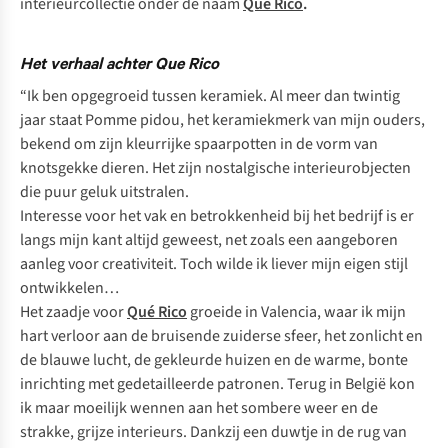
interieurcollectie onder de naam
Qué Rico
.
Het verhaal achter Que Rico
“Ik ben opgegroeid tussen keramiek. Al meer dan twintig
jaar staat Pomme pidou, het keramiekmerk van mijn ouders,
bekend om zijn kleurrijke spaarpotten in de vorm van
knotsgekke dieren. Het zijn nostalgische interieurobjecten
die puur geluk uitstralen.
Interesse voor het vak en betrokkenheid bij het bedrijf is er
langs mijn kant altijd geweest, net zoals een aangeboren
aanleg voor creativiteit. Toch wilde ik liever mijn eigen stijl
ontwikkelen…
Het zaadje voor
Qué Rico
groeide in Valencia, waar ik mijn
hart verloor aan de bruisende zuiderse sfeer, het zonlicht en
de blauwe lucht, de gekleurde huizen en de warme, bonte
inrichting met gedetailleerde patronen. Terug in België kon
ik maar moeilijk wennen aan het sombere weer en de
strakke, grijze interieurs. Dankzij een duwtje in de rug van