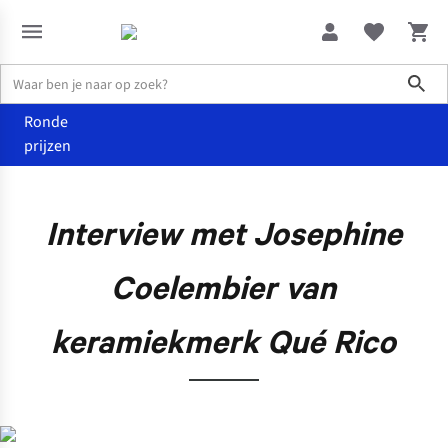
Sho
Ronde
prijzen
De wereld van Juttu
Interview met Josephine Coelembier van k
Interview met Josephine
Coelembier van
keramiekmerk Qué Rico