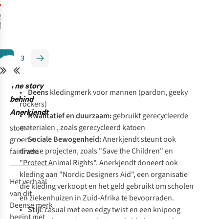
€30,00
Originele prijs:
2
kleuren
€69,99
beschikbaar
%
%
2
3
The story
• Deens
kledingmerk voor mannen (pardon, geeky
behind
rockers)
Anerkjendt
• Kwalitatief en duurzaam:
gebruikt gerecycleerde
materialen , zoals gerecycleerd katoen
stoer +
• Sociale Bewogenheid:
Anerkjendt steunt ook
groen +
diverse projecten, zoals "
Save the Children
" en
fairtrade
"
Protect Animal Rights
". Anerkjendt doneert ook
kleding aan "
Nordic Designers Aid
", een organisatie
Het verhaal
die kleding verkoopt en het geld gebruikt om scholen
van dit
en ziekenhuizen in Zuid-Afrika te bevoorraden.
Deense merk
• Stijl
: casual met een
edgy
twist en een knipoog
begint met