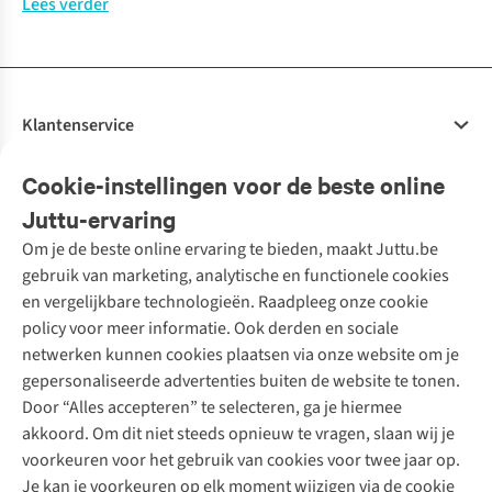
Lees verder
Klantenservice
Veelgestelde vragen
Cookie-instellingen voor de beste online
Onze diensten
Bestellen
Juttu-ervaring
Betalen
Tweedehands - ReJUsed
Om je de beste online ervaring te bieden, maakt Juttu.be
Juttu
10% studentenkorting
Kledingatelier
gebruik van marketing, analytische en functionele cookies
Klarna - achteraf betalen
Personal shopping
Over ons
en vergelijkbare technologieën. Raadpleeg onze cookie
Levering
Merken
Textielbox
Juttu Friends
policy voor meer informatie. Ook derden en sociale
Retourneren
Events / workshops
Inspiratie
netwerken kunnen cookies plaatsen via onze website om je
Nathalie Vleeschouwer
Bestelling herroepen
Werken bij Juttu
gepersonaliseerde advertenties buiten de website te tonen.
Selected dames
Garantie
Meld je aan voor de nieuwsbrief
Onze winkels
Door “Alles accepteren” te selecteren, ga je hiermee
HKLiving
Contact
De wereld van Juttu
akkoord. Om dit niet steeds opnieuw te vragen, slaan wij je
Dickies
Follow us
voorkeuren voor het gebruik van cookies voor twee jaar op.
Verantwoord ondernemen
Sessùn
Je kan je voorkeuren op elk moment wijzigen via de cookie
Toegankelijkheidsverklaring