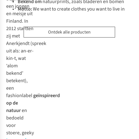
• Bekend om
natuurprints, zoals bladeren en bomen
een jongen
• Motto:
We want to create clothes you want to live in
en meisje uit
Finland. In
2012 startten
Ontdek alle producten
zij met
Anerkjendt
(spreek
uit als: an-er-
kin-t, wat
‘alom
bekend’
betekent
),
een
fashionlabel
geïnspireerd
op de
natuur
en
bedoeld
voor
stoere,
geeky