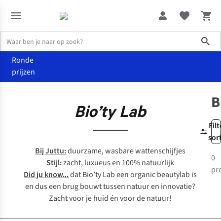
Sho
Ronde
prijzen
Merken
Biotylab
B
Bio’ty Lab
Filt
sor
Bij Juttu:
duurzame, wasbare wattenschijfjes
0
Stijl:
zacht, luxueus en 100% natuurlijk
pr
Did ju know...
dat Bio’ty Lab een
organic beautylab
is
en dus een brug bouwt tussen natuur en innovatie?
Zacht voor je huid én voor de natuur!