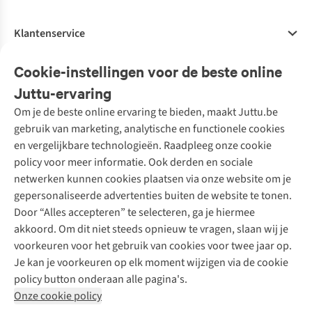
Klantenservice
Veelgestelde vragen
Cookie-instellingen voor de beste online
Onze diensten
Bestellen
Juttu-ervaring
Betalen
Tweedehands - ReJUsed
Om je de beste online ervaring te bieden, maakt Juttu.be
Juttu
10% studentenkorting
Kledingatelier
gebruik van marketing, analytische en functionele cookies
Klarna - achteraf betalen
Personal shopping
Over ons
en vergelijkbare technologieën. Raadpleeg onze cookie
Levering
Merken
Textielbox
Juttu Friends
policy voor meer informatie. Ook derden en sociale
Retourneren
Events / workshops
Inspiratie
netwerken kunnen cookies plaatsen via onze website om je
Nathalie Vleeschouwer
Bestelling herroepen
Werken bij Juttu
gepersonaliseerde advertenties buiten de website te tonen.
Selected dames
Garantie
Meld je aan voor de nieuwsbrief
Onze winkels
Door “Alles accepteren” te selecteren, ga je hiermee
HKLiving
Contact
akkoord. Om dit niet steeds opnieuw te vragen, slaan wij je
De wereld van Juttu
Dickies
Follow us
voorkeuren voor het gebruik van cookies voor twee jaar op.
Verantwoord ondernemen
Sessùn
Je kan je voorkeuren op elk moment wijzigen via de cookie
Toegankelijkheidsverklaring
Strom
policy button onderaan alle pagina's.
O My Bag
Onze cookie policy
Revolution