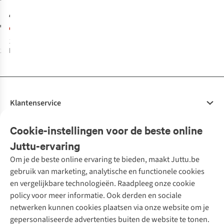
Eva'S
complete gids
€24,99
Verjaardagskalender
€24,99
€17,49
1
kleur
1
kleur beschikbaar
beschikbaar
Klantenservice
Veelgestelde vragen
Cookie-instellingen voor de beste online
Onze diensten
Bestellen
Juttu-ervaring
Betalen
Tweedehands - ReJUsed
Om je de beste online ervaring te bieden, maakt Juttu.be
Juttu
10% studentenkorting
Kledingatelier
gebruik van marketing, analytische en functionele cookies
Klarna - achteraf betalen
Personal shopping
Over ons
en vergelijkbare technologieën. Raadpleeg onze cookie
Levering
Merken
Textielbox
Juttu Friends
policy voor meer informatie. Ook derden en sociale
Retourneren
Events / workshops
Inspiratie
netwerken kunnen cookies plaatsen via onze website om je
Nathalie Vleeschouwer
Bestelling herroepen
Werken bij Juttu
gepersonaliseerde advertenties buiten de website te tonen.
Selected dames
Garantie