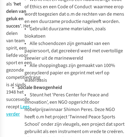
als
‘
het
of Ethics en een Code of Conduct waarmee erop
delen van
wordt toegezien dat o.m de rechten van de mens
geluk en
en een duurzame productie nageleeft worden.
succes’
. Het
•
Gebruikt duurzame materialen, zoals
delen
biokatoen
van
team
•
Alle schoendozen zijn gemaakt van een
spirit
, een
papiersoort, dat gecreëerd werd met overtollige
liefde voor
zeewier uit de marinewereld
sport en een
•
Alle shoppingbags zijn gemaakt van 100%
gezonde
geceycleerd papier en geprint met verf op
competitiedrang
waterbasis
is al sinds
• Sociale Bewogenheid
1948 het
•
Steunt het ‘Peres Center for Peace and
succesvolle
Innovation’, een NGO opgericht door
recept
Lees
nobelprijswinnaar Shimon Peres. Deze NGO
verder
heeft o.m het project ‘Twinned Peace Sports
School’ onder zijn vleugels, een project dat sport
gebruikt als een instrument om vrede te creëren.