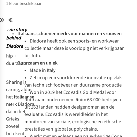
1
kleur beschikbaar
The story
• Italiaans schoenenmerk voor mannen en vrouwen
behind
•
Diadora heeft ook een
sports- en workwear
Diadora
collectie maar deze is voorlopig niet verkrijgbaar
bij Juttu
hip +
• Duurzaam en uniek
duurzaam
•
Made in Italy
•
Zet in op een voortdurende innovatie op vlak
Sharing is
van technisch footwear en duurzame productie
caring
, aldus
•
Won in 2019 het EcoVadis Gold Medal voor
het
Italiaanse
duurzaam ondernemen. Ruim 63.000 bedrijven
merk
Diadora,
uit 163 landen hadden deelgenomen aan de
dat in het
evaluatie. EcoVadis is wereldleider in het
Grieks
monitoren van sociale, ecologische en ethische
zoveel
prestaties van
global supply chains.
betekent
•
Werkt met en volgens een nauwkeurige Code