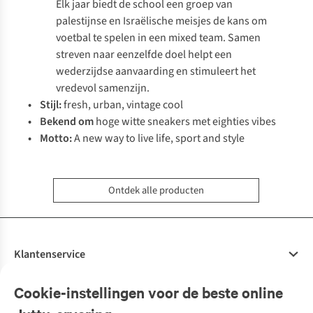
Elk jaar biedt de school een groep van
palestijnse en Israëlische meisjes de kans om
voetbal te spelen in een mixed team. Samen
streven naar eenzelfde doel helpt een
wederzijdse aanvaarding en stimuleert het
vredevol samenzijn.
• Stijl:
fresh, urban, vintage cool
• Bekend om
hoge witte sneakers met
eighties vibes
• Motto:
A new way to live life, sport and style
Ontdek alle producten
Klantenservice
Veelgestelde vragen
Cookie-instellingen voor de beste online
Onze diensten
Bestellen