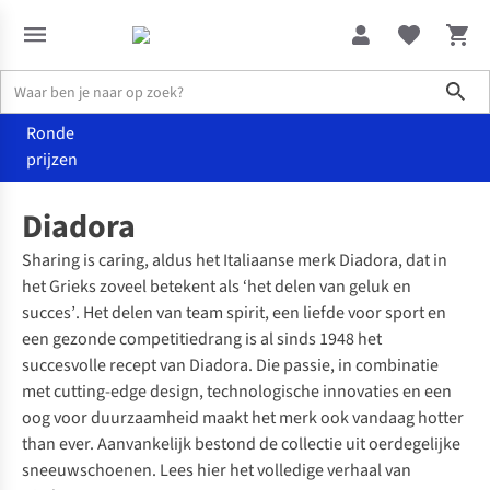
Sho
Ronde
prijzen
Merken
Diadora
Diadora
Sharing is caring
, aldus het Italiaanse merk Diadora, dat in
het Grieks zoveel betekent als
‘het delen van geluk en
succes’
. Het delen van
team spirit
, een liefde voor sport en
een gezonde competitiedrang is al sinds 1948 het
succesvolle recept van Diadora. Die passie, in combinatie
met
cutting-edge
design, technologische innovaties en een
oog voor duurzaamheid maakt het merk ook vandaag
hotter
than ever.
Aanvankelijk bestond de collectie uit oerdegelijke
sneeuwschoenen.
Lees hier het volledige verhaal van