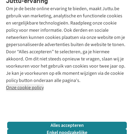
Juttu-ervaring
Betalen
Tweedehands - ReJUsed
Om je de beste online ervaring te bieden, maakt Juttu.be
Juttu
10% studentenkorting
Kledingatelier
gebruik van marketing, analytische en functionele cookies
Klarna - achteraf betalen
Personal shopping
Over ons
en vergelijkbare technologieën. Raadpleeg onze cookie
Levering
Merken
Textielbox
Juttu Friends
policy voor meer informatie. Ook derden en sociale
Retourneren
Events / workshops
Inspiratie
netwerken kunnen cookies plaatsen via onze website om je
Nathalie Vleeschouwer
Bestelling herroepen
Werken bij Juttu
gepersonaliseerde advertenties buiten de website te tonen.
Selected dames
Garantie
Meld je aan voor de nieuwsbrief
Onze winkels
Door “Alles accepteren” te selecteren, ga je hiermee
HKLiving
Contact
akkoord. Om dit niet steeds opnieuw te vragen, slaan wij je
De wereld van Juttu
Dickies
Follow us
voorkeuren voor het gebruik van cookies voor twee jaar op.
Verantwoord ondernemen
Sessùn
Je kan je voorkeuren op elk moment wijzigen via de cookie
Toegankelijkheidsverklaring
Strom
policy button onderaan alle pagina's.
O My Bag
Onze cookie policy
Revolution
Disclaimer
Privacy Policy
Algemene voorwaarden
YAS
Cookie Policy
Four Roses
Retail Concepts N.V.,
Smallandlaan 9,
2660 Hoboken
team@juttu.be
+32 (0)3 828 30 15
Alles accepteren
BTW BE 0416.762.280
Enkel noodzakelijke